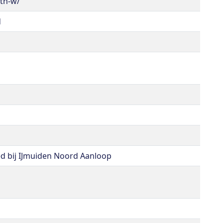
/tn-w/
d
ed bij IJmuiden Noord Aanloop