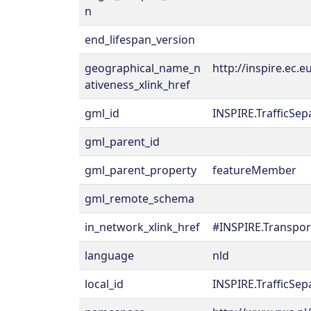
n
end_lifespan_version
geographical_name_n
http://inspire.ec
ativeness_xlink_href
gml_id
INSPIRE.TrafficSe
gml_parent_id
gml_parent_property
featureMember
gml_remote_schema
in_network_xlink_href
#INSPIRE.Transpo
language
nld
local_id
INSPIRE.TrafficSe