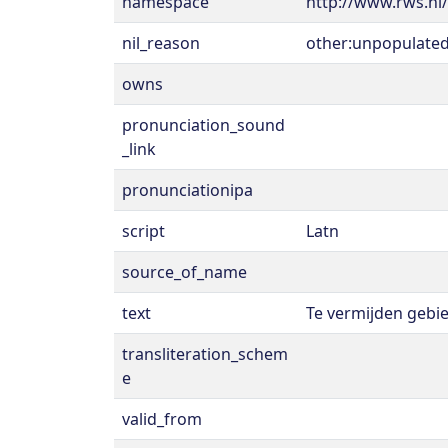
namespace
http://www.rws.nl
nil_reason
other:unpopulate
owns
pronunciation_sound
_link
pronunciationipa
script
Latn
source_of_name
text
Te vermijden gebi
transliteration_schem
e
valid_from