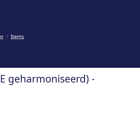
er
Items
E geharmoniseerd) -