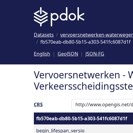
Naar hoofdinhoud
Datasets
vervoersnetwerken-waterwege
fb570eab-db80-5b15-a303-541fc6087d1f
English
GeoJSON
JSON-FG
Vervoersnetwerken - 
Verkeersscheidingsste
CRS
fb570eab-db80-5b15-a303-541fc6087d1f
begin_lifespan_versio