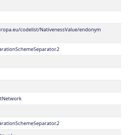
.europa.eu/codelist/NativenessValue/endonym
parationSchemeSeparator.2
rtNetwork
parationSchemeSeparator.2