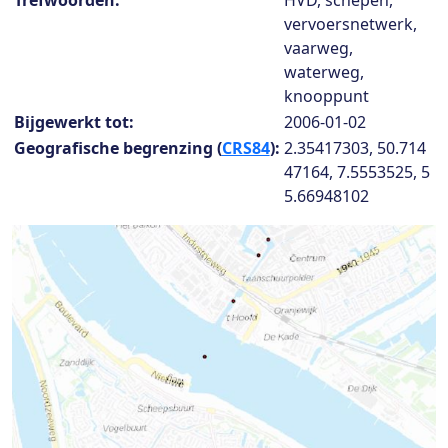
Trefwoorden:
HVD, schepen,
vervoersnetwerk,
vaarweg,
waterweg,
knooppunt
Bijgewerkt tot:
2006-01-02
Geografische begrenzing (
CRS84
):
2.35417303, 50.714
47164, 7.5553525, 5
5.66948102