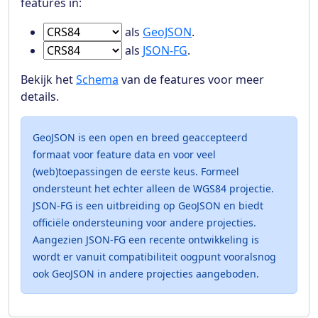
features in:
Ga naar Features in
als
GeoJSON
.
Ga naar Features in
als
JSON-FG
.
Bekijk het
Schema
van de features voor meer
details.
GeoJSON is een open en breed geaccepteerd
formaat voor feature data en voor veel
(web)toepassingen de eerste keus. Formeel
ondersteunt het echter alleen de WGS84 projectie.
JSON-FG is een uitbreiding op GeoJSON en biedt
officiële ondersteuning voor andere projecties.
Aangezien JSON-FG een recente ontwikkeling is
wordt er vanuit compatibiliteit oogpunt vooralsnog
ook GeoJSON in andere projecties aangeboden.