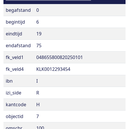
begafstand
0
begintijd
6
eindtijd
19
endafstand
75
fk_veld1
048655800820250101
fk_veld4
KLK0012293454
ibn
I
izi_side
R
kantcode
H
objectid
7
omschr
100