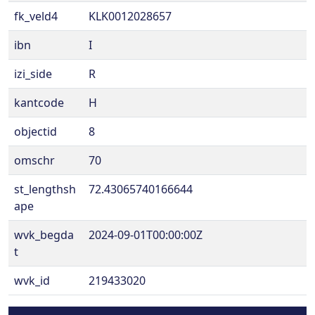
fk_veld4
KLK0012028657
ibn
I
izi_side
R
kantcode
H
objectid
8
omschr
70
st_lengthsh
72.43065740166644
ape
wvk_begda
2024-09-01T00:00:00Z
t
wvk_id
219433020