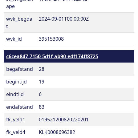
ape
wvk_begda
2024-09-01T00:00:00Z
t
wvk_id
395153008
c6cea847-7150-5d1f-ab90-edf174ff8725
begafstand
28
begintijd
19
eindtijd
6
endafstand
83
fk_veld1
019521200820220201
fk_veld4
KLK0008696382