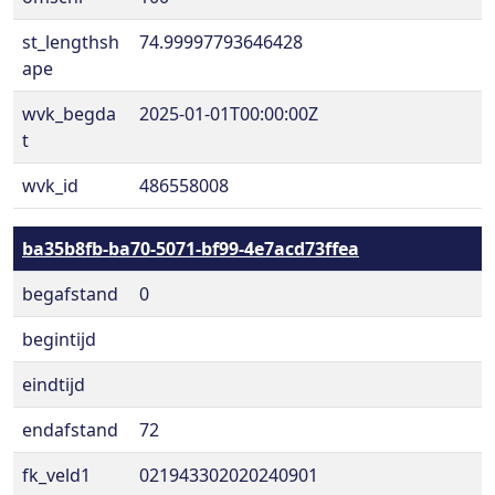
st_lengthsh
74.99997793646428
ape
wvk_begda
2025-01-01T00:00:00Z
t
wvk_id
486558008
ba35b8fb-ba70-5071-bf99-4e7acd73ffea
begafstand
0
begintijd
eindtijd
endafstand
72
fk_veld1
021943302020240901