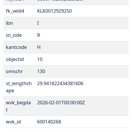
fk_veld4
KLK0012929250
ibn
I
izi_side
R
kantcode
H
objectid
10
omschr
130
st_lengthsh
29.941822434381606
ape
wvk_begda
2026-02-01T00:00:00Z
t
wvk_id
600140268