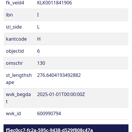
fk_veld4
KLK0011841906
ibn
I
izi_side
L
kantcode
H
objectid
6
omschr
130
st_lengthsh
276.6404193492882
ape
wvk_begda
2025-01-01T00:00:00Z
t
wvk_id
600990794
f5ec0cc7-fc2a-595c-9438-d529f808c47a