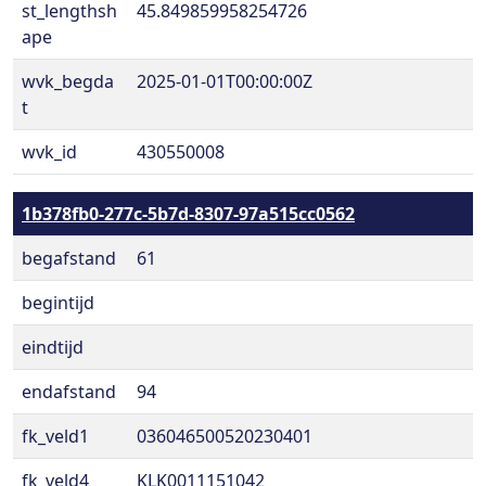
st_lengthsh
45.849859958254726
ape
wvk_begda
2025-01-01T00:00:00Z
t
wvk_id
430550008
1b378fb0-277c-5b7d-8307-97a515cc0562
begafstand
61
begintijd
eindtijd
endafstand
94
fk_veld1
036046500520230401
fk_veld4
KLK0011151042