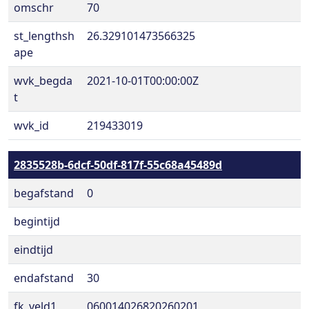
omschr
70
st_lengthsh
26.329101473566325
ape
wvk_begda
2021-10-01T00:00:00Z
t
wvk_id
219433019
2835528b-6dcf-50df-817f-55c68a45489d
begafstand
0
begintijd
eindtijd
endafstand
30
fk_veld1
060014026820260201