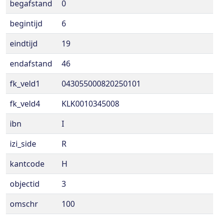
begafstand
0
begintijd
6
eindtijd
19
endafstand
46
fk_veld1
043055000820250101
fk_veld4
KLK0010345008
ibn
I
izi_side
R
kantcode
H
objectid
3
omschr
100