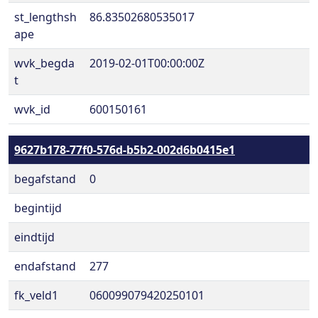
st_lengthsh
86.83502680535017
ape
wvk_begda
2019-02-01T00:00:00Z
t
wvk_id
600150161
9627b178-77f0-576d-b5b2-002d6b0415e1
begafstand
0
begintijd
eindtijd
endafstand
277
fk_veld1
060099079420250101