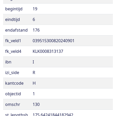
begintijd
19
eindtijd
6
endafstand
176
fk_veld1
039515300820240901
fk_veld4
KLK0008313137
ibn
I
izi_side
R
kantcode
H
objectid
1
omschr
130
st_lengthsh
175.64241844182942