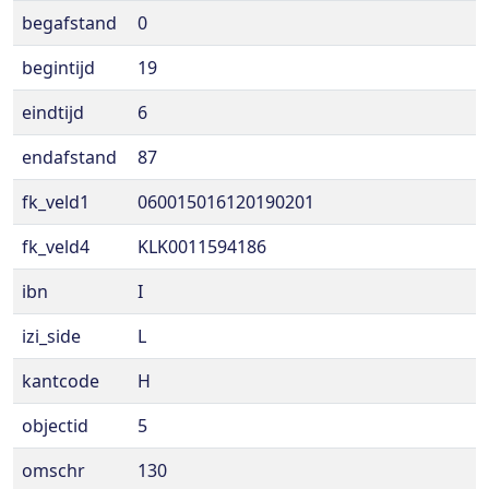
begafstand
0
begintijd
19
eindtijd
6
endafstand
87
fk_veld1
060015016120190201
fk_veld4
KLK0011594186
ibn
I
izi_side
L
kantcode
H
objectid
5
omschr
130