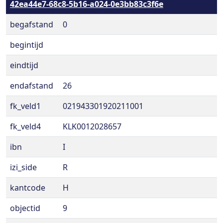
42ea44e7-68c8-5b16-a024-0e3bb83c3f6e
begafstand
0
begintijd
eindtijd
endafstand
26
fk_veld1
021943301920211001
fk_veld4
KLK0012028657
ibn
I
izi_side
R
kantcode
H
objectid
9