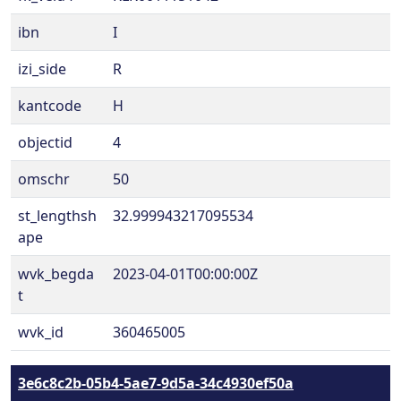
ibn
I
izi_side
R
kantcode
H
objectid
4
omschr
50
st_lengthsh
32.999943217095534
ape
wvk_begda
2023-04-01T00:00:00Z
t
wvk_id
360465005
3e6c8c2b-05b4-5ae7-9d5a-34c4930ef50a