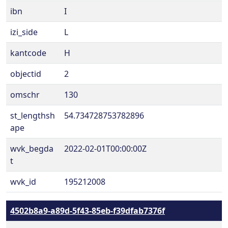
ibn
I
izi_side
L
kantcode
H
objectid
2
omschr
130
st_lengthsh
54.734728753782896
ape
wvk_begda
2022-02-01T00:00:00Z
t
wvk_id
195212008
4502b8a9-a89d-5f43-85eb-f39dfab7376f