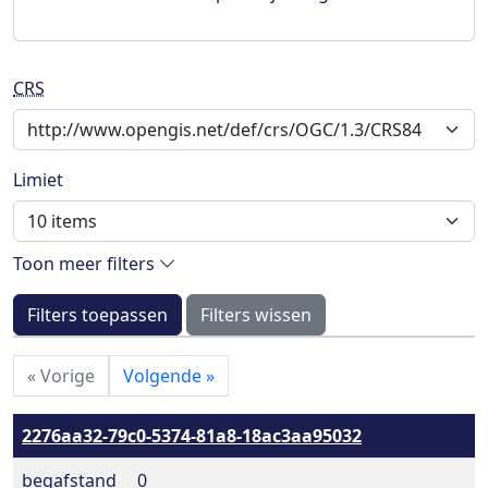
CRS
Limiet
Toon meer filters
Filters toepassen
Filters wissen
«
Vorige
Volgende
»
2276aa32-79c0-5374-81a8-18ac3aa95032
begafstand
0