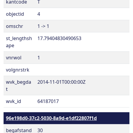
kantcode
T
objectid
4
omschr
1 -> 1
st_lengthsh
17.79404830490653
ape
vnrwol
1
volgnrstrk
wvk_begda
2014-11-01T00:00:00Z
t
wvk_id
64187017
96e198d0-37c2-5030-8a9d-e1df22807f1d
begafstand
30