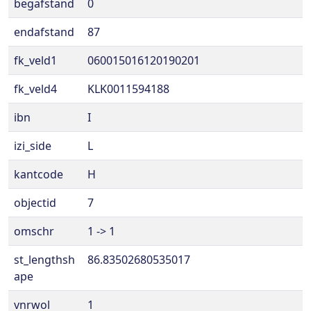
begafstand
0
endafstand
87
fk_veld1
060015016120190201
fk_veld4
KLK0011594188
ibn
I
izi_side
L
kantcode
H
objectid
7
omschr
1 -> 1
st_lengthsh
86.83502680535017
ape
vnrwol
1