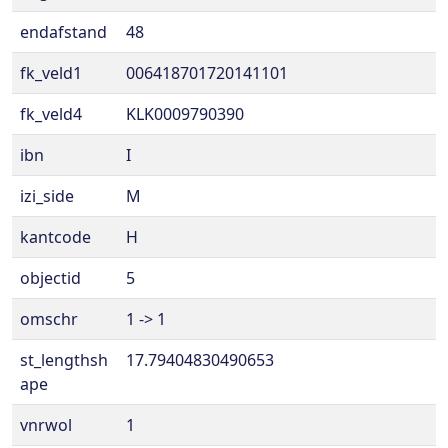
endafstand
48
fk_veld1
006418701720141101
fk_veld4
KLK0009790390
ibn
I
izi_side
M
kantcode
H
objectid
5
omschr
1 -> 1
st_lengthsh
17.79404830490653
ape
vnrwol
1