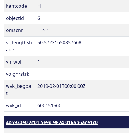
kantcode
H
objectid
6
omschr
1 -> 1
st_lengthsh
50.57221650857668
ape
vnrwol
1
volgnrstrk
wvk_begda
2019-02-01T00:00:00Z
t
wvk_id
600151560
4b5930e0-af01-5e9d-9824-016ab6ace1c0