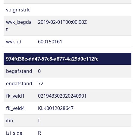
volgnrstrk
wvk_begda
2019-02-01T00:00:00Z
t
wvk_id
600150161
974fd38e-dd47-57c8-a877-4a29d0e112fc
begafstand
0
endafstand
72
fk_veld1
021943302020240901
fk_veld4
KLK0012028647
ibn
I
izi_side
R