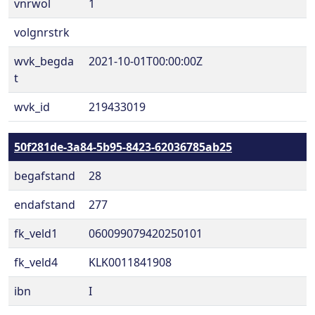
vnrwol
1
volgnrstrk
wvk_begda
2021-10-01T00:00:00Z
t
wvk_id
219433019
50f281de-3a84-5b95-8423-62036785ab25
begafstand
28
endafstand
277
fk_veld1
060099079420250101
fk_veld4
KLK0011841908
ibn
I