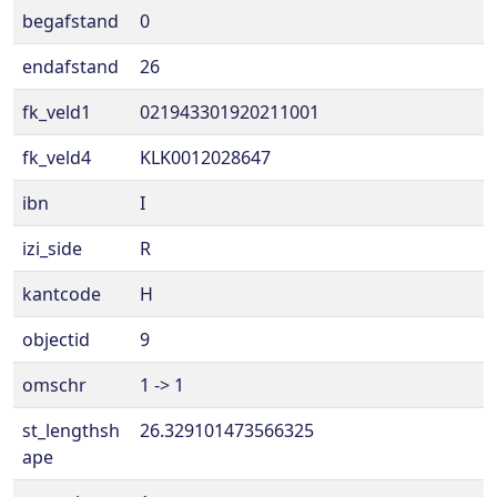
begafstand
0
endafstand
26
fk_veld1
021943301920211001
fk_veld4
KLK0012028647
ibn
I
izi_side
R
kantcode
H
objectid
9
omschr
1 -> 1
st_lengthsh
26.329101473566325
ape