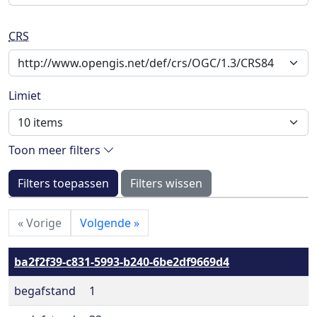
CRS
Limiet
Toon meer filters
Filters toepassen
Filters wissen
«
Vorige
Volgende
»
ba2f2f39-c831-5993-b240-6be2df9669d4
begafstand
1