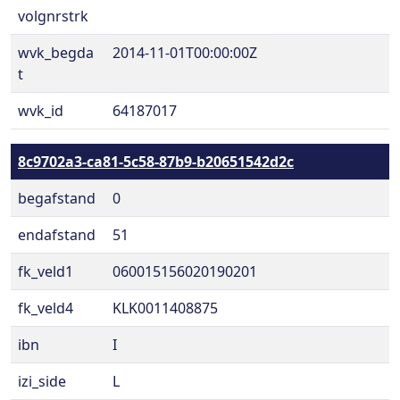
volgnrstrk
wvk_begda
2014-11-01T00:00:00Z
t
wvk_id
64187017
8c9702a3-ca81-5c58-87b9-b20651542d2c
begafstand
0
endafstand
51
fk_veld1
060015156020190201
fk_veld4
KLK0011408875
ibn
I
izi_side
L