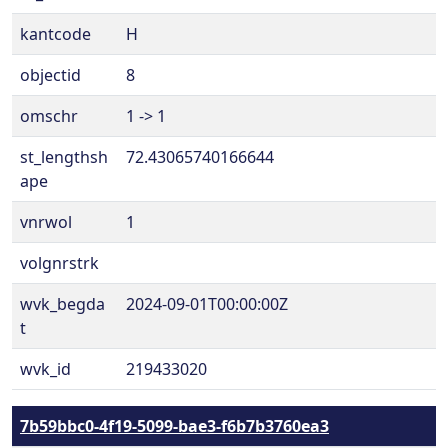
kantcode
H
objectid
8
omschr
1 -> 1
st_lengthsh
72.43065740166644
ape
vnrwol
1
volgnrstrk
wvk_begda
2024-09-01T00:00:00Z
t
wvk_id
219433020
7b59bbc0-4f19-5099-bae3-f6b7b3760ea3