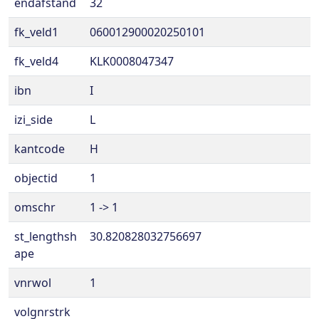
endafstand
32
fk_veld1
060012900020250101
fk_veld4
KLK0008047347
ibn
I
izi_side
L
kantcode
H
objectid
1
omschr
1 -> 1
st_lengthsh
30.820828032756697
ape
vnrwol
1
volgnrstrk