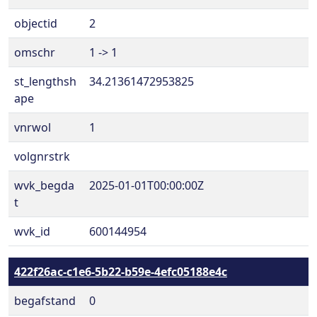
objectid
2
omschr
1 -> 1
st_lengthsh
34.21361472953825
ape
vnrwol
1
volgnrstrk
wvk_begda
2025-01-01T00:00:00Z
t
wvk_id
600144954
422f26ac-c1e6-5b22-b59e-4efc05188e4c
begafstand
0