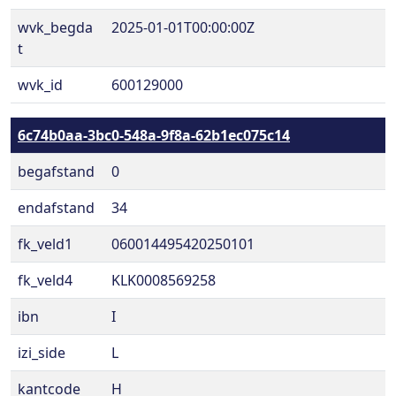
wvk_begda
2025-01-01T00:00:00Z
t
wvk_id
600129000
6c74b0aa-3bc0-548a-9f8a-62b1ec075c14
begafstand
0
endafstand
34
fk_veld1
060014495420250101
fk_veld4
KLK0008569258
ibn
I
izi_side
L
kantcode
H