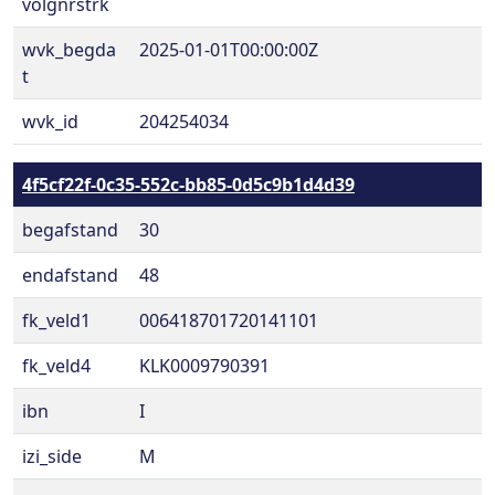
volgnrstrk
wvk_begda
2025-01-01T00:00:00Z
t
wvk_id
204254034
4f5cf22f-0c35-552c-bb85-0d5c9b1d4d39
begafstand
30
endafstand
48
fk_veld1
006418701720141101
fk_veld4
KLK0009790391
ibn
I
izi_side
M