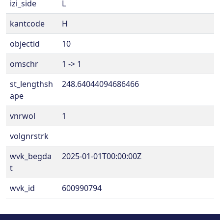
izi_side
L
kantcode
H
objectid
10
omschr
1 -> 1
st_lengthsh
248.64044094686466
ape
vnrwol
1
volgnrstrk
wvk_begda
2025-01-01T00:00:00Z
t
wvk_id
600990794