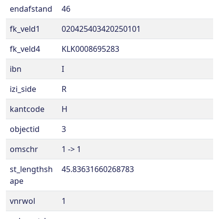
endafstand
46
fk_veld1
020425403420250101
fk_veld4
KLK0008695283
ibn
I
izi_side
R
kantcode
H
objectid
3
omschr
1 -> 1
st_lengthsh
45.83631660268783
ape
vnrwol
1