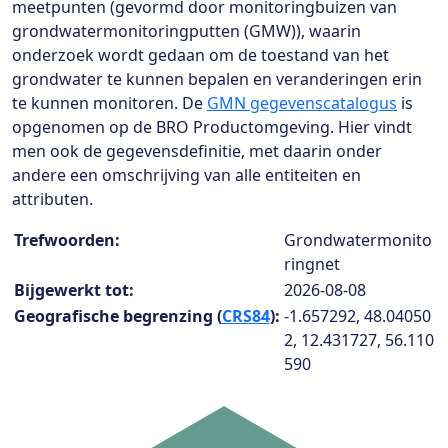
meetpunten (gevormd door monitoringbuizen van
grondwatermonitoringputten (GMW)), waarin
onderzoek wordt gedaan om de toestand van het
grondwater te kunnen bepalen en veranderingen erin
te kunnen monitoren. De
GMN gegevenscatalogus
is
opgenomen op de BRO Productomgeving. Hier vindt
men ook de gegevensdefinitie, met daarin onder
andere een omschrijving van alle entiteiten en
attributen.
Collection details
Trefwoorden:
Grondwatermonito
ringnet
Bijgewerkt tot:
2026-08-08
Geografische begrenzing (
CRS84
):
-1.657292, 48.04050
2, 12.431727, 56.110
590