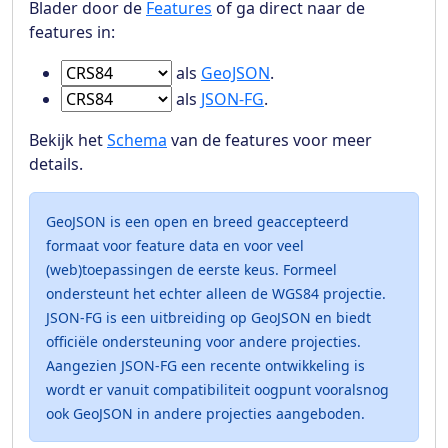
Blader door de
Features
of ga direct naar de
features in:
Ga naar Features in
als
GeoJSON
.
Ga naar Features in
als
JSON-FG
.
Bekijk het
Schema
van de features voor meer
details.
GeoJSON is een open en breed geaccepteerd
formaat voor feature data en voor veel
(web)toepassingen de eerste keus. Formeel
ondersteunt het echter alleen de WGS84 projectie.
JSON-FG is een uitbreiding op GeoJSON en biedt
officiële ondersteuning voor andere projecties.
Aangezien JSON-FG een recente ontwikkeling is
wordt er vanuit compatibiliteit oogpunt vooralsnog
ook GeoJSON in andere projecties aangeboden.