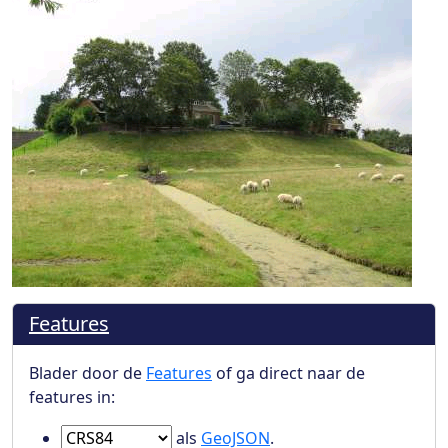
Features
Blader door de
Features
of ga direct naar de
features in:
Ga naar Features in
als
GeoJSON
.