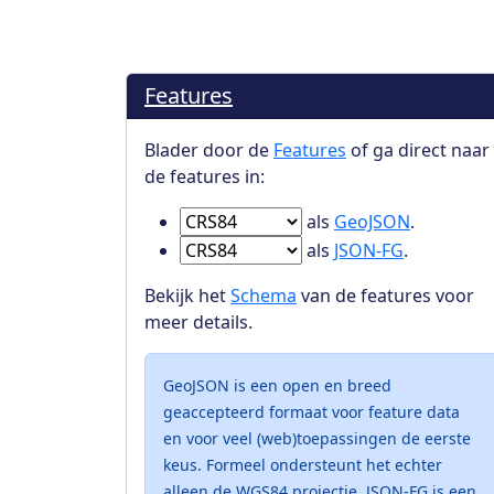
Features
Blader door de
Features
of ga direct naar
de features in:
Ga naar Features in
als
GeoJSON
.
Ga naar Features in
als
JSON-FG
.
Bekijk het
Schema
van de features voor
meer details.
GeoJSON is een open en breed
geaccepteerd formaat voor feature data
en voor veel (web)toepassingen de eerste
keus. Formeel ondersteunt het echter
alleen de WGS84 projectie. JSON-FG is een