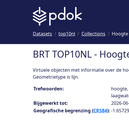
Naar hoofdinhoud
Datasets
top10nl
Collections
Hoogte 
BRT TOP10NL - Hoogte 
Virtuele objecten met informatie over de hoo
Geometrietype is lijn.
Collection details
Trefwoorden:
hoogte, 
laagwater
Bijgewerkt tot:
2026-06
Geografische begrenzing (
CRS84
):
-1.65729