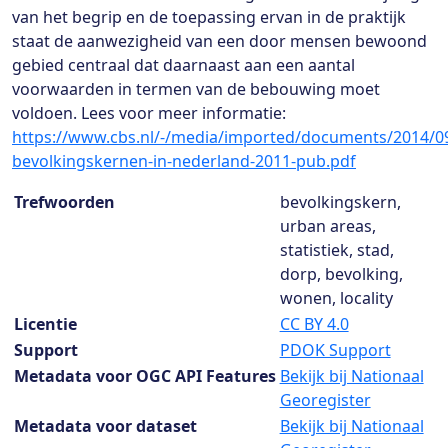
van het begrip en de toepassing ervan in de praktijk
staat de aanwezigheid van een door mensen bewoond
gebied centraal dat daarnaast aan een aantal
voorwaarden in termen van de bebouwing moet
voldoen. Lees voor meer informatie:
https://www.cbs.nl/-/media/imported/documents/2014/0
bevolkingskernen-in-nederland-2011-pub.pdf
Dataset details
Trefwoorden
bevolkingskern,
urban areas,
statistiek, stad,
dorp, bevolking,
wonen, locality
Licentie
CC BY 4.0
Support
PDOK Support
Metadata voor OGC API Features
Bekijk bij Nationaal
Georegister
Metadata voor dataset
Bekijk bij Nationaal