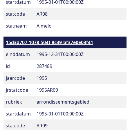
startdatum
1995-01-01T00:00:00Z
statcode
AR08
statnaam
Almelo
15d3d707-1078-504f-8c39-bf37e0e03f41
einddatum
1995-12-31T00:00:00Z
id
287489
jaarcode
1995
jrstatcode
1995AR09
rubriek
arrondissementsgebied
startdatum
1995-01-01T00:00:00Z
statcode
AR09