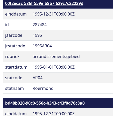
00f2ecac-586f-559e-b8b7-629c7c22229d
einddatum
1995-12-31T00:00:00Z
id
287484
jaarcode
1995
jrstatcode
1995AR04
rubriek
arrondissementsgebied
startdatum
1995-01-01T00:00:00Z
statcode
AR04
statnaam
Roermond
bd48b020-90c0-556c-b343-c43f0d76c8a0
einddatum
1995-12-31T00:00:00Z