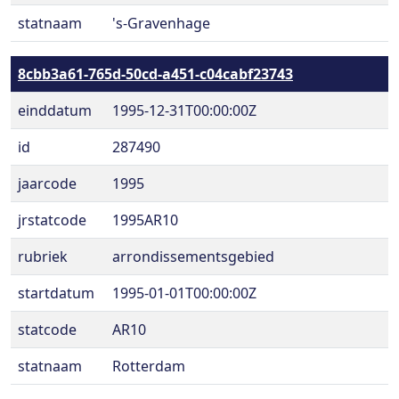
statnaam
's-Gravenhage
8cbb3a61-765d-50cd-a451-c04cabf23743
einddatum
1995-12-31T00:00:00Z
id
287490
jaarcode
1995
jrstatcode
1995AR10
rubriek
arrondissementsgebied
startdatum
1995-01-01T00:00:00Z
statcode
AR10
statnaam
Rotterdam