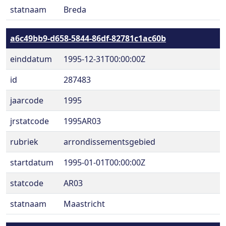
statnaam
Breda
a6c49bb9-d658-5844-86df-82781c1ac60b
einddatum
1995-12-31T00:00:00Z
id
287483
jaarcode
1995
jrstatcode
1995AR03
rubriek
arrondissementsgebied
startdatum
1995-01-01T00:00:00Z
statcode
AR03
statnaam
Maastricht