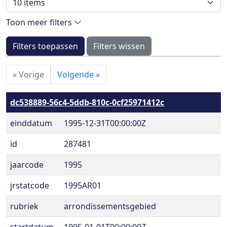
Toon meer filters
Filters toepassen
Filters wissen
«
Vorige
Volgende
»
dc538889-56c4-5ddb-810c-0cf25971412c
einddatum
1995-12-31T00:00:00Z
id
287481
jaarcode
1995
jrstatcode
1995AR01
rubriek
arrondissementsgebied