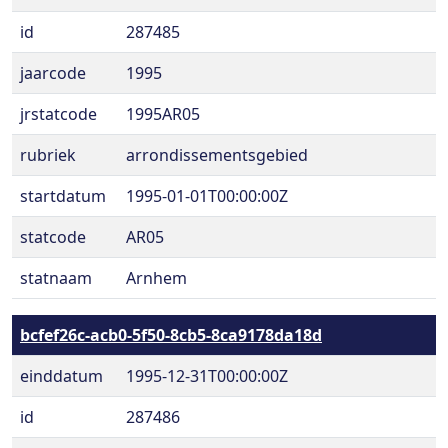
id
287485
jaarcode
1995
jrstatcode
1995AR05
rubriek
arrondissementsgebied
startdatum
1995-01-01T00:00:00Z
statcode
AR05
statnaam
Arnhem
bcfef26c-acb0-5f50-8cb5-8ca9178da18d
einddatum
1995-12-31T00:00:00Z
id
287486