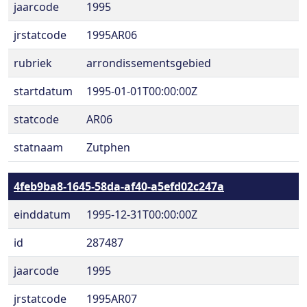
jaarcode
1995
jrstatcode
1995AR06
rubriek
arrondissementsgebied
startdatum
1995-01-01T00:00:00Z
statcode
AR06
statnaam
Zutphen
4feb9ba8-1645-58da-af40-a5efd02c247a
einddatum
1995-12-31T00:00:00Z
id
287487
jaarcode
1995
jrstatcode
1995AR07