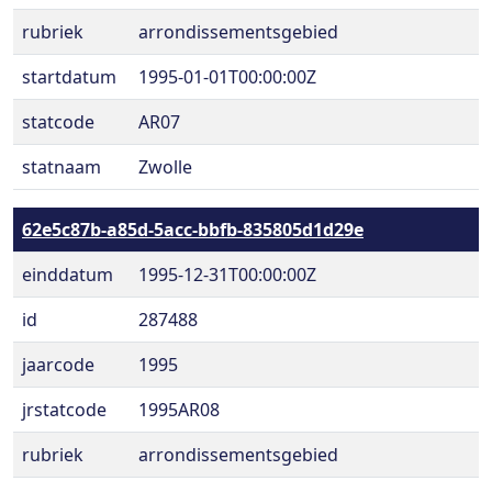
rubriek
arrondissementsgebied
startdatum
1995-01-01T00:00:00Z
statcode
AR07
statnaam
Zwolle
62e5c87b-a85d-5acc-bbfb-835805d1d29e
einddatum
1995-12-31T00:00:00Z
id
287488
jaarcode
1995
jrstatcode
1995AR08
rubriek
arrondissementsgebied