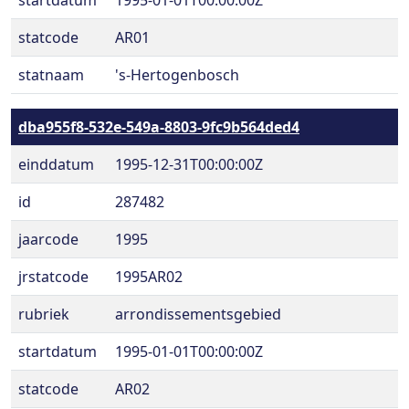
startdatum
1995-01-01T00:00:00Z
statcode
AR01
statnaam
's-Hertogenbosch
dba955f8-532e-549a-8803-9fc9b564ded4
einddatum
1995-12-31T00:00:00Z
id
287482
jaarcode
1995
jrstatcode
1995AR02
rubriek
arrondissementsgebied
startdatum
1995-01-01T00:00:00Z
statcode
AR02