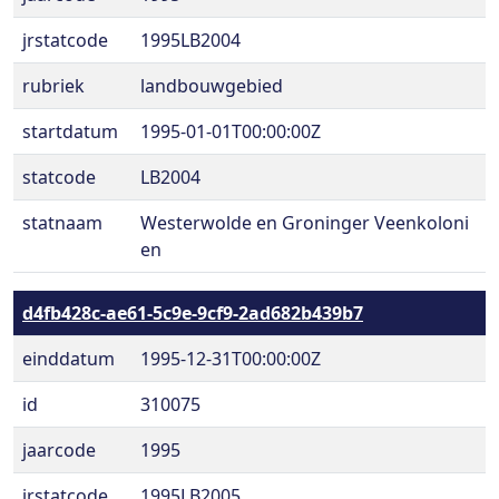
jrstatcode
1995LB2004
rubriek
landbouwgebied
startdatum
1995-01-01T00:00:00Z
statcode
LB2004
statnaam
Westerwolde en Groninger Veenkoloni
en
d4fb428c-ae61-5c9e-9cf9-2ad682b439b7
einddatum
1995-12-31T00:00:00Z
id
310075
jaarcode
1995
jrstatcode
1995LB2005