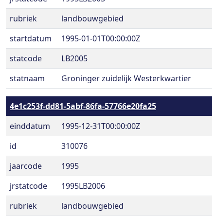
rubriek
landbouwgebied
startdatum
1995-01-01T00:00:00Z
statcode
LB2005
statnaam
Groninger zuidelijk Westerkwartier
4e1c253f-dd81-5abf-86fa-57766e20fa25
einddatum
1995-12-31T00:00:00Z
id
310076
jaarcode
1995
jrstatcode
1995LB2006
rubriek
landbouwgebied