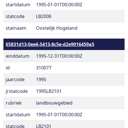
startdatum
1995-01-01T00:00:00Z
statcode
LB2006
statnaam
Oostelijk Hogeland
65831d13-0ee6-5413-8c5e-d2e9016459a5
einddatum
1995-12-31T00:00:00Z
id
310077
jaarcode
1995
jrstatcode
1995LB2101
rubriek
landbouwgebied
startdatum
1995-01-01T00:00:00Z
statcode
LB2101