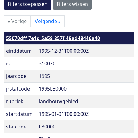
Filters toepassen
Filters wissen
«
Vorige
Volgende
»
55070dff-7e1d-5a58-857f-49ad48446a40
einddatum
1995-12-31T00:00:00Z
id
310070
jaarcode
1995
jrstatcode
1995LB0000
rubriek
landbouwgebied
startdatum
1995-01-01T00:00:00Z
statcode
LB0000