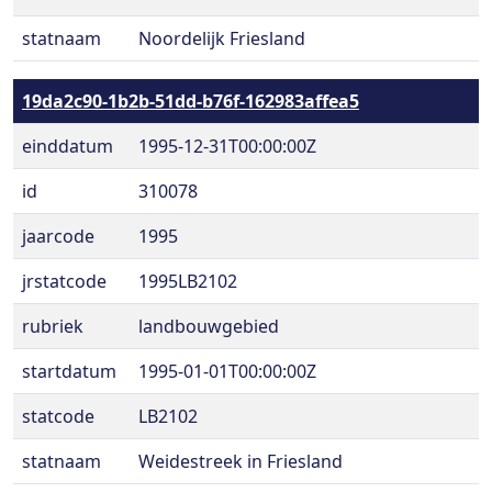
statnaam
Noordelijk Friesland
19da2c90-1b2b-51dd-b76f-162983affea5
einddatum
1995-12-31T00:00:00Z
id
310078
jaarcode
1995
jrstatcode
1995LB2102
rubriek
landbouwgebied
startdatum
1995-01-01T00:00:00Z
statcode
LB2102
statnaam
Weidestreek in Friesland