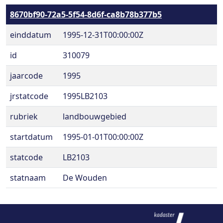
8670bf90-72a5-5f54-8d6f-ca8b78b377b5
einddatum
1995-12-31T00:00:00Z
id
310079
jaarcode
1995
jrstatcode
1995LB2103
rubriek
landbouwgebied
startdatum
1995-01-01T00:00:00Z
statcode
LB2103
statnaam
De Wouden