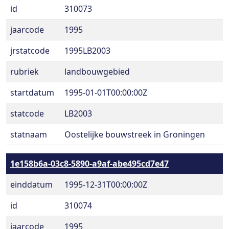
id
310073
jaarcode
1995
jrstatcode
1995LB2003
rubriek
landbouwgebied
startdatum
1995-01-01T00:00:00Z
statcode
LB2003
statnaam
Oostelijke bouwstreek in Groningen
1e158b6a-03c8-5890-a9af-abe495cd7e47
einddatum
1995-12-31T00:00:00Z
id
310074
jaarcode
1995