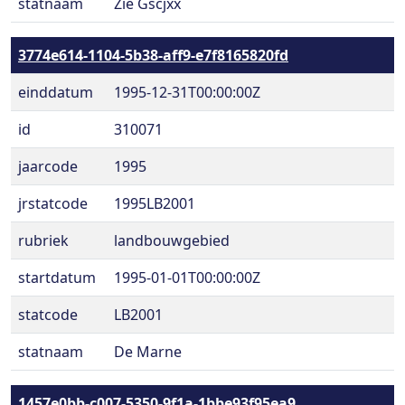
statnaam
Zie Gscjxx
3774e614-1104-5b38-aff9-e7f8165820fd
einddatum
1995-12-31T00:00:00Z
id
310071
jaarcode
1995
jrstatcode
1995LB2001
rubriek
landbouwgebied
startdatum
1995-01-01T00:00:00Z
statcode
LB2001
statnaam
De Marne
1457e0bb-c007-5350-9f1a-1bbe93f95ea9