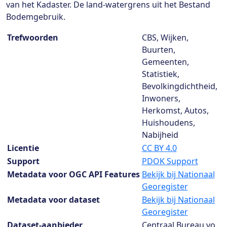
van het Kadaster. De land-watergrens uit het Bestand
Bodemgebruik.
Dataset details
Trefwoorden
CBS, Wijken,
Buurten,
Gemeenten,
Statistiek,
Bevolkingdichtheid,
Inwoners,
Herkomst, Autos,
Huishoudens,
Nabijheid
Licentie
CC BY 4.0
Support
PDOK Support
Metadata voor OGC API Features
Bekijk bij Nationaal
Georegister
Metadata voor dataset
Bekijk bij Nationaal
Georegister
Dataset-aanbieder
Centraal Bureau vo