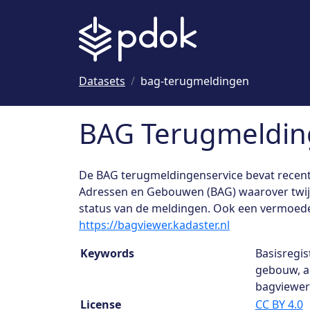
To main content
Datasets
bag-terugmeldingen
BAG Terugmeldin
De BAG terugmeldingenservice bevat recente
Adressen en Gebouwen (BAG) waarover twijfe
status van de meldingen. Ook een vermoede
https://bagviewer.kadaster.nl
Dataset details
Keywords
Basisregi
gebouw, ad
bagviewer
License
CC BY 4.0