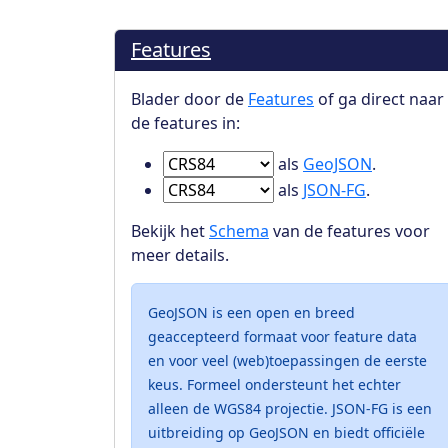
Features
Blader door de
Features
of ga direct naar
de features in:
Ga naar Features in
als
GeoJSON
.
Ga naar Features in
als
JSON-FG
.
Bekijk het
Schema
van de features voor
meer details.
GeoJSON is een open en breed
geaccepteerd formaat voor feature data
en voor veel (web)toepassingen de eerste
keus. Formeel ondersteunt het echter
alleen de WGS84 projectie. JSON-FG is een
uitbreiding op GeoJSON en biedt officiële