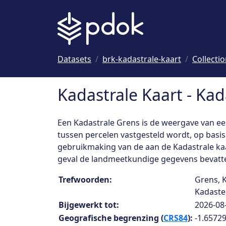
Naar hoofdinhoud
Datasets
brk-kadastrale-kaart
Collecti
Kadastrale Kaart - Ka
Een Kadastrale Grens is de weergave van ee
tussen percelen vastgesteld wordt, op basi
gebruikmaking van de aan de Kadastrale kaa
geval de landmeetkundige gegevens bevatt
Collection details
Trefwoorden:
Grens, 
Kadaster
Bijgewerkt tot:
2026-08
Geografische begrenzing (
CRS84
):
-1.65729