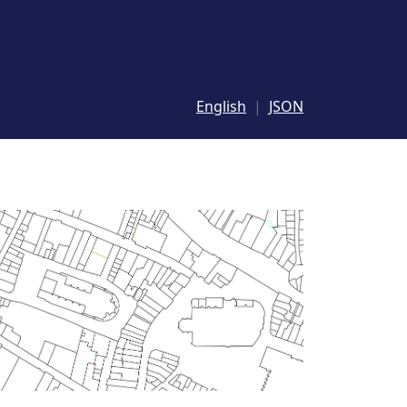
English
JSON