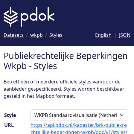
Naar hoofdinhoud
Datasets
wkpb
Styles
English
JSON
Publiekrechtelijke Beperkingen
Wkpb - Styles
Betreft één of meerdere officiële styles van/door de
aanbieder gespecificeerd. Styles worden beschikbaar
gesteld in het Mapbox formaat.
Style
URL
https://api.pdok.nl/kadaster/brk-publiekre
chtelijke-beperkingen-wkpb/ogc/v1/styles/