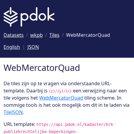
Naar hoofdinhoud
Datasets
wkpb
Tiles
WebMercatorQuad
English
JSON
WebMercatorQuad
De tiles zijn op te vragen via onderstaande URL-
template. Daarbij is
een verwijzing naar een
{z}/{y}/{x}
tile volgens het
WebMercatorQuad
tiling scheme. In
sommige tools is het ook mogelijk om dit in te laden via
TileJSON
.
URL template:
https://api.pdok.nl/kadaster/brk-
publiekrechtelijke-beperkingen-