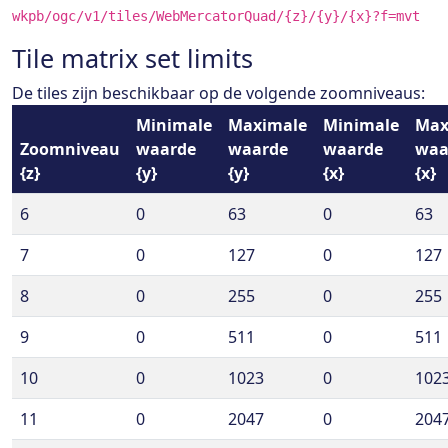
wkpb/ogc/v1/tiles/WebMercatorQuad/{z}/{y}/{x}?f=mvt
Tile matrix set limits
De tiles zijn beschikbaar op de volgende zoomniveaus:
Minimale
Maximale
Minimale
Max
Zoomniveau
waarde
waarde
waarde
waa
{z}
{y}
{y}
{x}
{x}
6
0
63
0
63
7
0
127
0
127
8
0
255
0
255
9
0
511
0
511
10
0
1023
0
102
11
0
2047
0
204