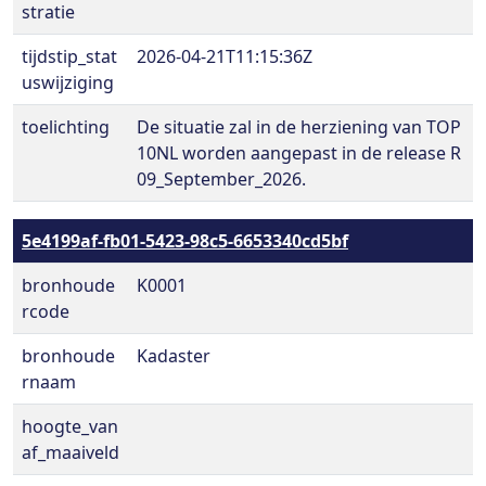
stratie
tijdstip_stat
2026-04-21T11:15:36Z
uswijziging
toelichting
De situatie zal in de herziening van TOP
10NL worden aangepast in de release R
09_September_2026.
5e4199af-fb01-5423-98c5-6653340cd5bf
bronhoude
K0001
rcode
bronhoude
Kadaster
rnaam
hoogte_van
af_maaiveld