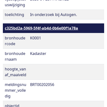
uswijziging
toelichting
In onderzoek bij Autogen.
c325bd2a-5969-5f4f-ab4d-0b6e00f1a78a
bronhoude
K0001
rcode
bronhoude
Kadaster
rnaam
hoogte_van
af_maaiveld
meldingsnu
BRT00202056
mmer_volle
dig
objectid