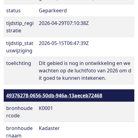
status
Geparkeerd
tijdstip_regi
2026-04-29T07:10:38Z
stratie
tijdstip_stat
2026-05-15T06:47:39Z
uswijziging
toelichting
Dit gebied is nog in ontwikkeling en we
wachten op de luchtfoto van 2026 om d
it goed te kunnen intekenen.
49376278-0656-50db-946a-13aeceb72468
bronhoude
K0001
rcode
bronhoude
Kadaster
rnaam