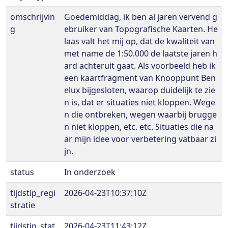
omschrijvin
Goedemiddag, ik ben al jaren vervend g
g
ebruiker van Topografische Kaarten. He
laas valt het mij op, dat de kwaliteit van
met name de 1:50.000 de laatste jaren h
ard achteruit gaat. Als voorbeeld heb ik
een kaartfragment van Knooppunt Ben
elux bijgesloten, waarop duidelijk te zie
n is, dat er situaties niet kloppen. Wege
n die ontbreken, wegen waarbij brugge
n niet kloppen, etc. etc. Situaties die na
ar mijn idee voor verbetering vatbaar zi
jn.
status
In onderzoek
tijdstip_regi
2026-04-23T10:37:10Z
stratie
tijdstip_stat
2026-04-23T11:43:12Z