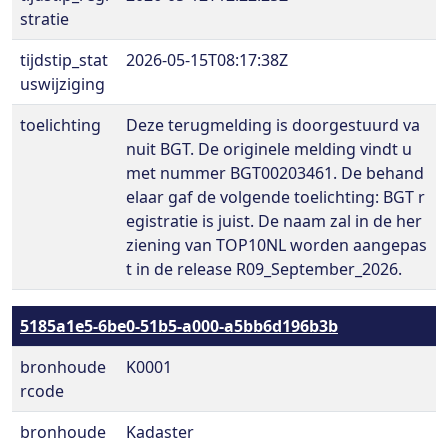
stratie
tijdstip_stat
2026-05-15T08:17:38Z
uswijziging
toelichting
Deze terugmelding is doorgestuurd va
nuit BGT. De originele melding vindt u
met nummer BGT00203461. De behand
elaar gaf de volgende toelichting: BGT r
egistratie is juist. De naam zal in de her
ziening van TOP10NL worden aangepas
t in de release R09_September_2026.
5185a1e5-6be0-51b5-a000-a5bb6d196b3b
bronhoude
K0001
rcode
bronhoude
Kadaster