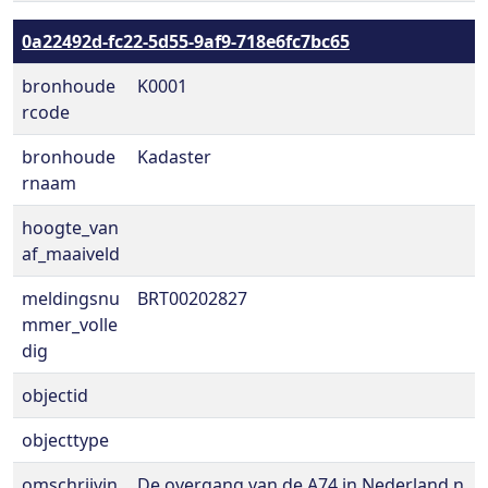
0a22492d-fc22-5d55-9af9-718e6fc7bc65
bronhoude
K0001
rcode
bronhoude
Kadaster
rnaam
hoogte_van
af_maaiveld
meldingsnu
BRT00202827
mmer_volle
dig
objectid
objecttype
omschrijvin
De overgang van de A74 in Nederland n