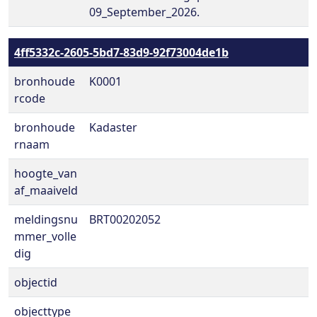
09_September_2026.
4ff5332c-2605-5bd7-83d9-92f73004de1b
bronhoude
K0001
rcode
bronhoude
Kadaster
rnaam
hoogte_van
af_maaiveld
meldingsnu
BRT00202052
mmer_volle
dig
objectid
objecttype