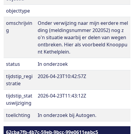
objecttype
omschrijvin
Onder verwijzing naar mijn eerdere mel
g
ding (meldingsnummer 202052) nog z
o'n situatie waarbij er delen van wegen
ontbreken. Hier als voorbeeld Knooppu
nt Kethelplein.
status
In onderzoek
tijdstip_regi
2026-04-23T10:42:57Z
stratie
tijdstip_stat
2026-04-23T11:43:12Z
uswijziging
toelichting
In onderzoek bij Autogen.
62cba7fb-4b7c-59eb-9bcc-99e0611eabc5