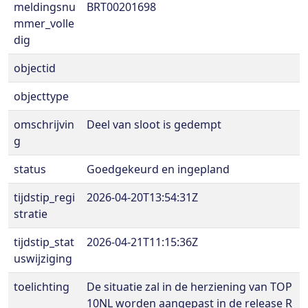
meldingsnu
BRT00201698
mmer_volle
dig
objectid
objecttype
omschrijvin
Deel van sloot is gedempt
g
status
Goedgekeurd en ingepland
tijdstip_regi
2026-04-20T13:54:31Z
stratie
tijdstip_stat
2026-04-21T11:15:36Z
uswijziging
toelichting
De situatie zal in de herziening van TOP
10NL worden aangepast in de release R