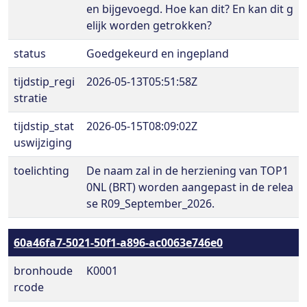
en bijgevoegd. Hoe kan dit? En kan dit g
elijk worden getrokken?
status
Goedgekeurd en ingepland
tijdstip_regi
2026-05-13T05:51:58Z
stratie
tijdstip_stat
2026-05-15T08:09:02Z
uswijziging
toelichting
De naam zal in de herziening van TOP1
0NL (BRT) worden aangepast in de relea
se R09_September_2026.
60a46fa7-5021-50f1-a896-ac0063e746e0
bronhoude
K0001
rcode