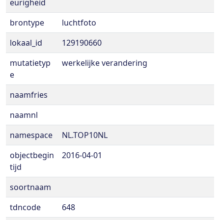
eurigheid
brontype
luchtfoto
lokaal_id
129190660
mutatietyp
werkelijke verandering
e
naamfries
naamnl
namespace
NL.TOP10NL
objectbegin
2016-04-01
tijd
soortnaam
tdncode
648