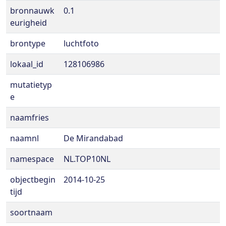
bronnauwk
0.1
eurigheid
brontype
luchtfoto
lokaal_id
128106986
mutatietyp
e
naamfries
naamnl
De Mirandabad
namespace
NL.TOP10NL
objectbegin
2014-10-25
tijd
soortnaam