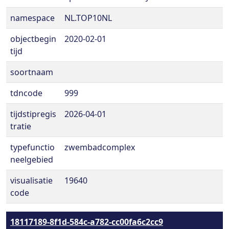
namespace
NL.TOP10NL
objectbegin
2020-02-01
tijd
soortnaam
tdncode
999
tijdstipregis
2026-04-01
tratie
typefunctio
zwembadcomplex
neelgebied
visualisatie
19640
code
18117189-8f1d-584c-a782-cc00fa6c2cc9