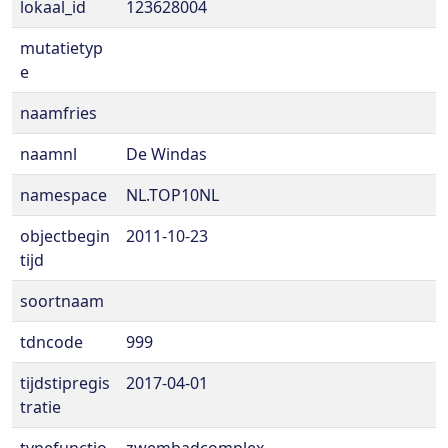
lokaal_id
123628004
mutatietyp
e
naamfries
naamnl
De Windas
namespace
NL.TOP10NL
objectbegin
2011-10-23
tijd
soortnaam
tdncode
999
tijdstipregis
2017-04-01
tratie