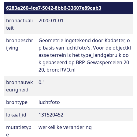
6283a260-4ce7-5042-8bb6-33607e89cab3
bronactuali
2020-01-01
teit
bronbeschr
Geometrie ingetekend door Kadaster, o
ijving
p basis van luchtfoto's. Voor de objectkl
asse terrein is het type_landgebruik oo
k gebaseerd op BRP-Gewaspercelen 20
20, bron: RVO.nl
bronnauwk
0.1
eurigheid
brontype
luchtfoto
lokaal_id
131520452
mutatietyp
werkelijke verandering
e