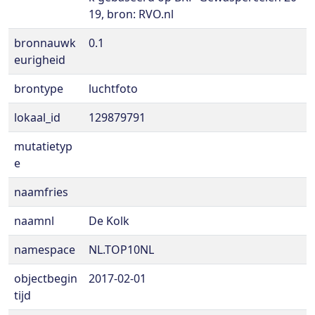
19, bron: RVO.nl
bronnauwk
0.1
eurigheid
brontype
luchtfoto
lokaal_id
129879791
mutatietyp
e
naamfries
naamnl
De Kolk
namespace
NL.TOP10NL
objectbegin
2017-02-01
tijd