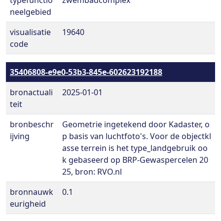
typefunctio
zwembadcomplex
neelgebied
visualisatie
19640
code
35406808-e9e0-53b3-845e-602623192188
bronactuali
2025-01-01
teit
bronbeschr
Geometrie ingetekend door Kadaster, o
ijving
p basis van luchtfoto's. Voor de objectkl
asse terrein is het type_landgebruik oo
k gebaseerd op BRP-Gewaspercelen 20
25, bron: RVO.nl
bronnauwk
0.1
eurigheid