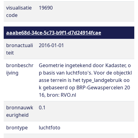
visualisatie
19690
code
aaabe68d-34ce-5c73-b9f1-d7d24914fcae
bronactuali
2016-01-01
teit
bronbeschr
Geometrie ingetekend door Kadaster, o
ijving
p basis van luchtfoto's. Voor de objectkl
asse terrein is het type_landgebruik oo
k gebaseerd op BRP-Gewaspercelen 20
16, bron: RVO.nl
bronnauwk
0.1
eurigheid
brontype
luchtfoto