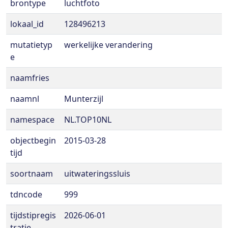
brontype
luchtfoto
lokaal_id
128496213
mutatietyp
werkelijke verandering
e
naamfries
naamnl
Munterzijl
namespace
NL.TOP10NL
objectbegin
2015-03-28
tijd
soortnaam
uitwateringssluis
tdncode
999
tijdstipregis
2026-06-01
tratie