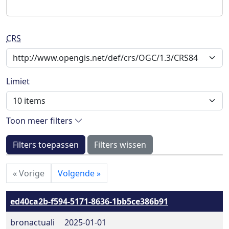
CRS
Limiet
Toon meer filters
Filters toepassen
Filters wissen
«
Vorige
Volgende
»
ed40ca2b-f594-5171-8636-1bb5ce386b91
bronactuali
2025-01-01