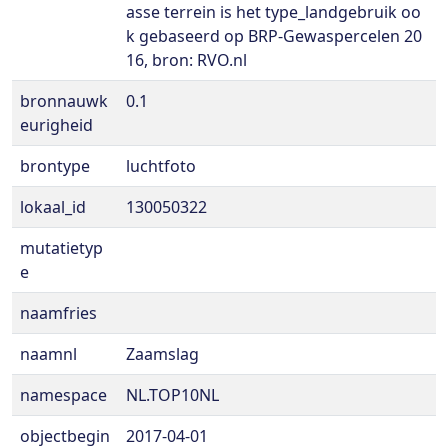
asse terrein is het type_landgebruik oo
k gebaseerd op BRP-Gewaspercelen 20
16, bron: RVO.nl
bronnauwk
0.1
eurigheid
brontype
luchtfoto
lokaal_id
130050322
mutatietyp
e
naamfries
naamnl
Zaamslag
namespace
NL.TOP10NL
objectbegin
2017-04-01