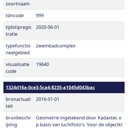
soortnaam
tdncode
999
tijdstipregis
2020-06-01
tratie
typefunctio
zwembadcomplex
neelgebied
visualisatie
19640
code
1324d16a-0ce3-5ca4-8235-a1045d043bac
bronactuali
2016-01-01
teit
bronbeschr
Geometrie ingetekend door Kadaster, o
ijving
p basis van luchtfoto's. Voor de objectkl