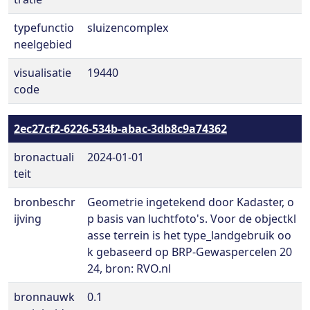
typefunctio
sluizencomplex
neelgebied
visualisatie
19440
code
2ec27cf2-6226-534b-abac-3db8c9a74362
bronactuali
2024-01-01
teit
bronbeschr
Geometrie ingetekend door Kadaster, o
ijving
p basis van luchtfoto's. Voor de objectkl
asse terrein is het type_landgebruik oo
k gebaseerd op BRP-Gewaspercelen 20
24, bron: RVO.nl
bronnauwk
0.1