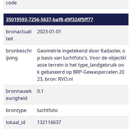
code
35019593-7256-5637-baf8-d9f324f5ff77
bronactuali
2023-01-01
teit
bronbeschr
Geometrie ingetekend door Kadaster, o
ijving
p basis van luchtfoto's. Voor de objectkl
asse terrein is het type_landgebruik oo
k gebaseerd op BRP-Gewaspercelen 20
23, bron: RVO.nl
bronnauwk
0.1
eurigheid
brontype
luchtfoto
lokaal_id
132116637