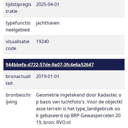
tijdstipregis
2025-04-01
tratie
typefunctio
jachthaven
neelgebied
visualisatie
19240
code
944bbefa-d722-57de-9a07-3fc4e6a52647
bronactuali
2019-01-01
teit
bronbeschr
Geometrie ingetekend door Kadaster, o
ijving
p basis van luchtfoto's. Voor de objectkl
asse terrein is het type_landgebruik oo
k gebaseerd op BRP-Gewaspercelen 20
19, bron: RVO.nl