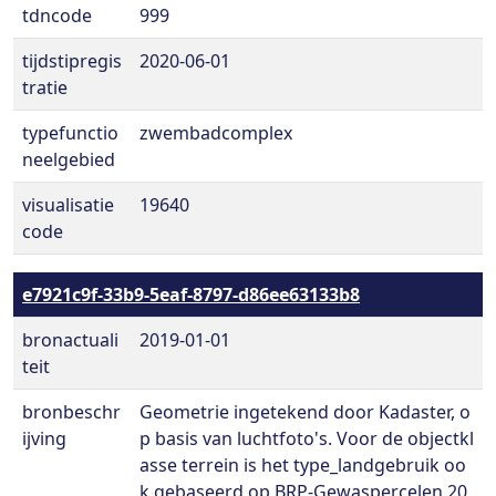
tdncode
999
tijdstipregis
2020-06-01
tratie
typefunctio
zwembadcomplex
neelgebied
visualisatie
19640
code
e7921c9f-33b9-5eaf-8797-d86ee63133b8
bronactuali
2019-01-01
teit
bronbeschr
Geometrie ingetekend door Kadaster, o
ijving
p basis van luchtfoto's. Voor de objectkl
asse terrein is het type_landgebruik oo
k gebaseerd op BRP-Gewaspercelen 20