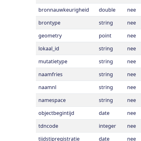
bronnauwkeurigheid
double
nee
brontype
string
nee
geometry
point
nee
lokaal_id
string
nee
mutatietype
string
nee
naamfries
string
nee
naamnl
string
nee
namespace
string
nee
objectbegintijd
date
nee
tdncode
integer
nee
tijdstipregistratie
date
nee