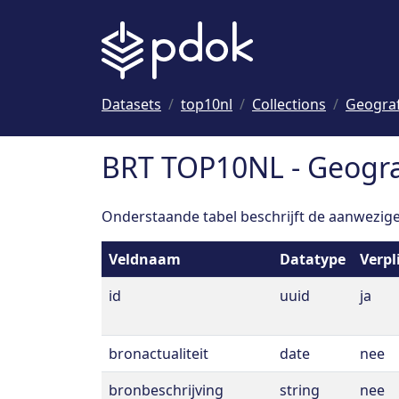
Naar hoofdinhoud
Datasets
top10nl
Collections
Geograf
BRT TOP10NL - Geogra
Onderstaande tabel beschrijft de aanwezige 
Veldnaam
Datatype
Verpl
id
uuid
ja
bronactualiteit
date
nee
bronbeschrijving
string
nee