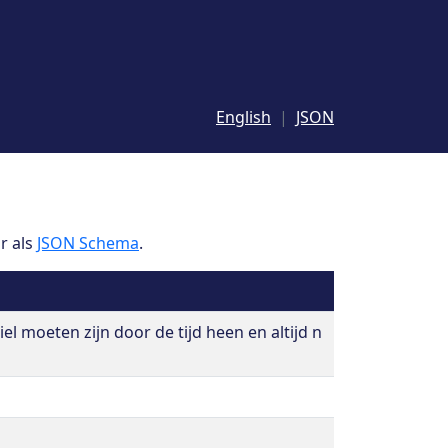
English
JSON
r als
JSON Schema
.
iel moeten zijn door de tijd heen en altijd n