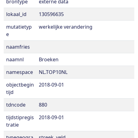
brontype
externe data
lokaal_id
130596635
mutatietyp
werkelijke verandering
e
naamfries
naamnl
Broeken
namespace
NL.TOP10NL
objectbegin
2018-09-01
tijd
tdncode
880
tijdstipregis
2018-09-01
tratie
typegeogra
streek, veld