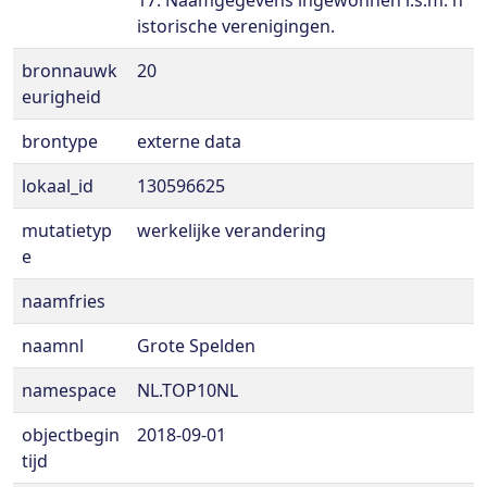
17. Naamgegevens ingewonnen i.s.m. h
istorische verenigingen.
bronnauwk
20
eurigheid
brontype
externe data
lokaal_id
130596625
mutatietyp
werkelijke verandering
e
naamfries
naamnl
Grote Spelden
namespace
NL.TOP10NL
objectbegin
2018-09-01
tijd