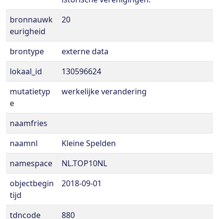
bronnauwk
20
eurigheid
brontype
externe data
lokaal_id
130596624
mutatietyp
werkelijke verandering
e
naamfries
naamnl
Kleine Spelden
namespace
NL.TOP10NL
objectbegin
2018-09-01
tijd
tdncode
880