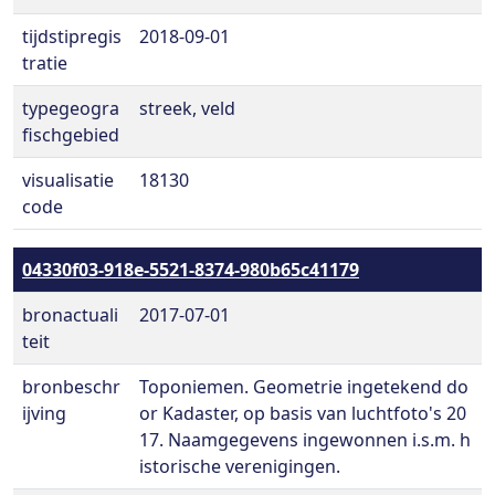
tijdstipregis
2018-09-01
tratie
typegeogra
streek, veld
fischgebied
visualisatie
18130
code
04330f03-918e-5521-8374-980b65c41179
bronactuali
2017-07-01
teit
bronbeschr
Toponiemen. Geometrie ingetekend do
ijving
or Kadaster, op basis van luchtfoto's 20
17. Naamgegevens ingewonnen i.s.m. h
istorische verenigingen.