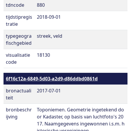
tdncode
880
tijdstipregis
2018-09-01
tratie
typegeogra
streek, veld
fischgebied
visualisatie
18130
code
6f16c12a-6849-5d03-a2d9-d86ddbd0861d
bronactuali
2017-07-01
teit
bronbeschr
Toponiemen. Geometrie ingetekend do
ijving
or Kadaster, op basis van luchtfoto's 20
17. Naamgegevens ingewonnen i.s.m. h
istorische verenigingen.