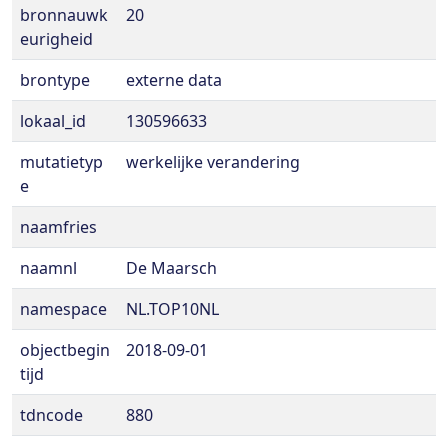
bronnauwk
20
eurigheid
brontype
externe data
lokaal_id
130596633
mutatietyp
werkelijke verandering
e
naamfries
naamnl
De Maarsch
namespace
NL.TOP10NL
objectbegin
2018-09-01
tijd
tdncode
880