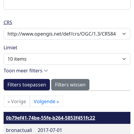
CRS
Limiet
Toon meer filters
Filters toepassen
Filters wissen
«
Vorige
Volgende
»
0b79ef41-74be-55fe-b264-5853f451fc22
bronactuali
2017-07-01