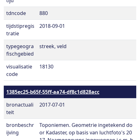
tijd
tdncode
880
tijdstipregis
2018-09-01
tratie
typegeogra
streek, veld
fischgebied
visualisatie
18130
code
1385ec25-b65f-55ff-aa74-df8c1d828acc
bronactuali
2017-07-01
teit
bronbeschr
Toponiemen. Geometrie ingetekend do
ijving
or Kadaster, op basis van luchtfoto's 20