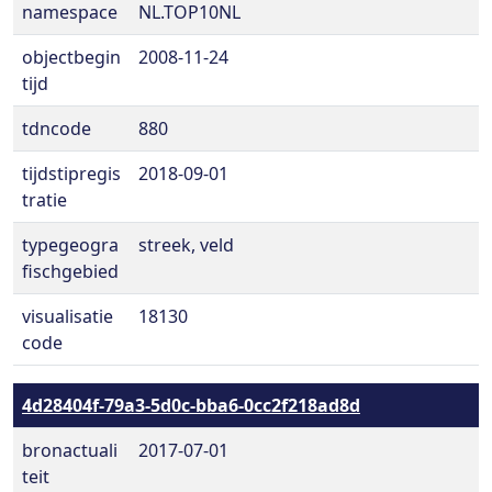
namespace
NL.TOP10NL
objectbegin
2008-11-24
tijd
tdncode
880
tijdstipregis
2018-09-01
tratie
typegeogra
streek, veld
fischgebied
visualisatie
18130
code
4d28404f-79a3-5d0c-bba6-0cc2f218ad8d
bronactuali
2017-07-01
teit