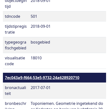
objectbegin
2018-09-01
tijd
tdncode
501
tijdstipregis
2018-09-01
tratie
typegeogra
bosgebied
fischgebied
visualisatie
18010
code
7ec043a9-f664-53e5-9732-24a628920710
bronactuali
2017-07-01
teit
bronbeschr
Toponiemen. Geometrie ingetekend do