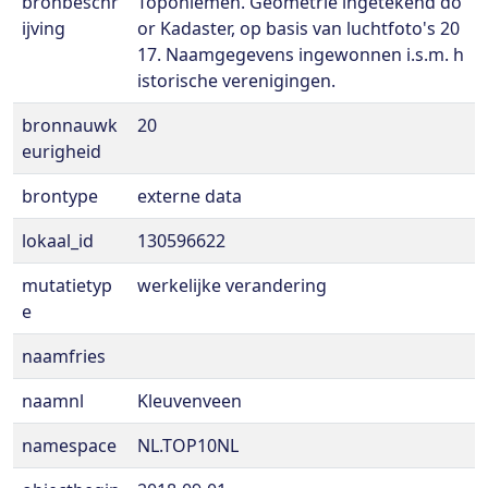
bronbeschr
Toponiemen. Geometrie ingetekend do
ijving
or Kadaster, op basis van luchtfoto's 20
17. Naamgegevens ingewonnen i.s.m. h
istorische verenigingen.
bronnauwk
20
eurigheid
brontype
externe data
lokaal_id
130596622
mutatietyp
werkelijke verandering
e
naamfries
naamnl
Kleuvenveen
namespace
NL.TOP10NL