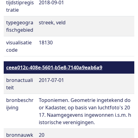
tijdstipregis
2018-09-01
tratie
typegeogra
streek, veld
fischgebied
visualisatie
18130
code
ceea012c-408e-5601-b5e8-7140a9eab6a9
bronactuali
2017-07-01
teit
bronbeschr
Toponiemen. Geometrie ingetekend do
ijving
or Kadaster, op basis van luchtfoto's 20
17. Naamgegevens ingewonnen i.s.m. h
istorische verenigingen.
bronnauwk
20