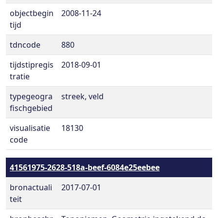
objectbegin
2008-11-24
tijd
tdncode
880
tijdstipregis
2018-09-01
tratie
typegeogra
streek, veld
fischgebied
visualisatie
18130
code
41561975-2628-518a-beef-6084e25eebee
bronactuali
2017-07-01
teit