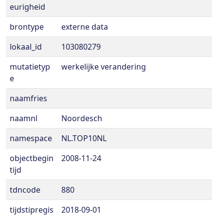
eurigheid
brontype
externe data
lokaal_id
103080279
mutatietyp
werkelijke verandering
e
naamfries
naamnl
Noordesch
namespace
NL.TOP10NL
objectbegin
2008-11-24
tijd
tdncode
880
tijdstipregis
2018-09-01