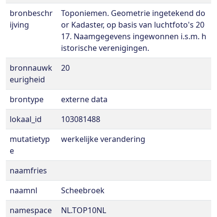
bronbeschr
Toponiemen. Geometrie ingetekend do
ijving
or Kadaster, op basis van luchtfoto's 20
17. Naamgegevens ingewonnen i.s.m. h
istorische verenigingen.
bronnauwk
20
eurigheid
brontype
externe data
lokaal_id
103081488
mutatietyp
werkelijke verandering
e
naamfries
naamnl
Scheebroek
namespace
NL.TOP10NL