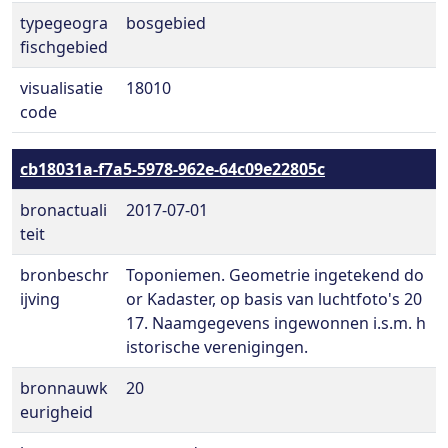
typegeogra
bosgebied
fischgebied
visualisatie
18010
code
cb18031a-f7a5-5978-962e-64c09e22805c
bronactuali
2017-07-01
teit
bronbeschr
Toponiemen. Geometrie ingetekend do
ijving
or Kadaster, op basis van luchtfoto's 20
17. Naamgegevens ingewonnen i.s.m. h
istorische verenigingen.
bronnauwk
20
eurigheid