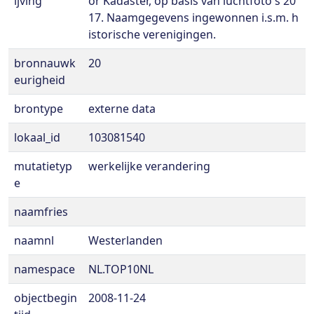
ijving
or Kadaster, op basis van luchtfoto's 20
17. Naamgegevens ingewonnen i.s.m. h
istorische verenigingen.
bronnauwk
20
eurigheid
brontype
externe data
lokaal_id
103081540
mutatietyp
werkelijke verandering
e
naamfries
naamnl
Westerlanden
namespace
NL.TOP10NL
objectbegin
2008-11-24