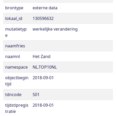
brontype
externe data
lokaal_id
130596632
mutatietyp
werkelijke verandering
e
naamfries
naamnl
Het Zand
namespace
NL.TOP10NL
objectbegin
2018-09-01
tijd
tdncode
501
tijdstipregis
2018-09-01
tratie