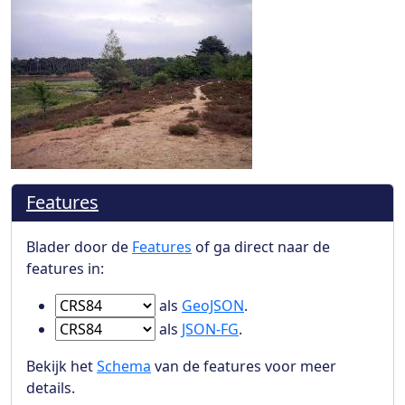
Features
Blader door de
Features
of ga direct naar de
features in:
Ga naar Features in
als
GeoJSON
.
Ga naar Features in
als
JSON-FG
.
Bekijk het
Schema
van de features voor meer
details.