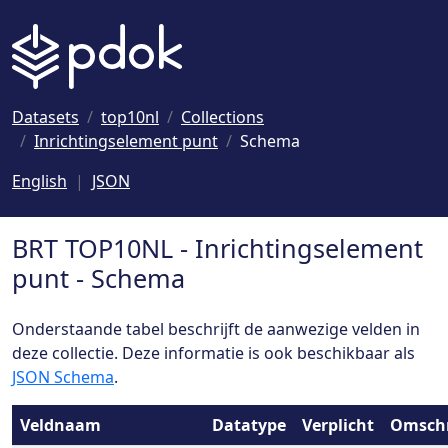
Naar hoofdinhoud
Datasets
top10nl
Collections
Inrichtingselement punt
Schema
English
JSON
BRT TOP10NL - Inrichtingselement
punt - Schema
Onderstaande tabel beschrijft de aanwezige velden in
deze collectie. Deze informatie is ook beschikbaar als
JSON Schema
.
Veldnaam
Datatype
Verplicht
Omschr