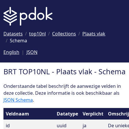
Naar hoofdinhoud
Datasets
top10nl
Collections
Plaats vlak
Schema
English
JSON
BRT TOP10NL - Plaats vlak - Schema
Onderstaande tabel beschrijft de aanwezige velden in
deze collectie. Deze informatie is ook beschikbaar als
JSON Schema
.
Veldnaam
Datatype
Verplicht
Omschrij
id
uuid
ja
De unieke