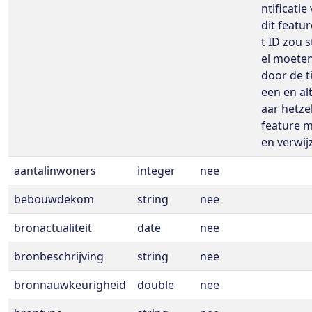
ntificatie
dit featur
t ID zou s
el moeten
door de ti
een en alt
aar hetze
feature 
en verwij
aantalinwoners
integer
nee
bebouwdekom
string
nee
bronactualiteit
date
nee
bronbeschrijving
string
nee
bronnauwkeurigheid
double
nee