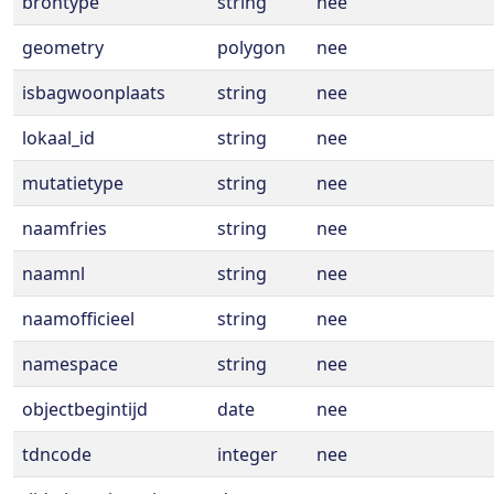
brontype
string
nee
geometry
polygon
nee
isbagwoonplaats
string
nee
lokaal_id
string
nee
mutatietype
string
nee
naamfries
string
nee
naamnl
string
nee
naamofficieel
string
nee
namespace
string
nee
objectbegintijd
date
nee
tdncode
integer
nee