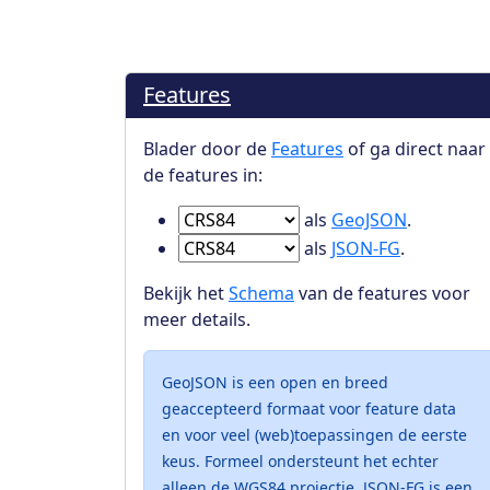
Features
Blader door de
Features
of ga direct naar
de features in:
Ga naar Features in
als
GeoJSON
.
Ga naar Features in
als
JSON-FG
.
Bekijk het
Schema
van de features voor
meer details.
GeoJSON is een open en breed
geaccepteerd formaat voor feature data
en voor veel (web)toepassingen de eerste
keus. Formeel ondersteunt het echter
alleen de WGS84 projectie. JSON-FG is een