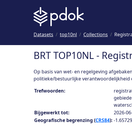
Naar hoofdinhoud
Datasets
top10nl
Collections
Registra
BRT TOP10NL - Registr
Op basis van wet- en regelgeving afgebaken
politieke/bestuurlijke verantwoordelijkheid 
Collection details
Trefwoorden:
registra
gebieden
watersc
Bijgewerkt tot:
2026-06
Geografische begrenzing (
CRS84
):
-1.65729