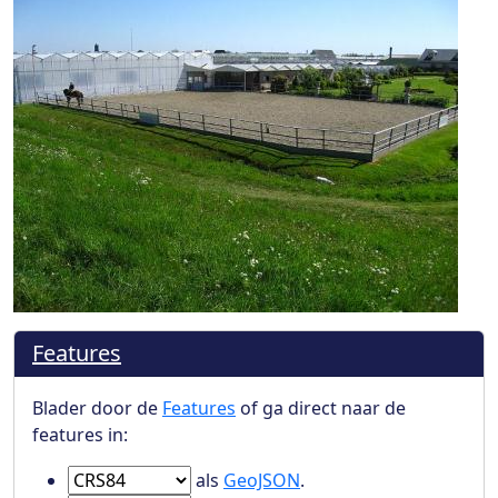
Features
Blader door de
Features
of ga direct naar de
features in:
Ga naar Features in
als
GeoJSON
.