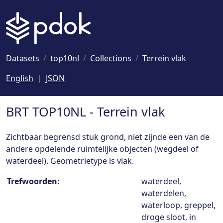
Naar hoofdinhoud
Datasets
top10nl
Collections
Terrein vlak
English
JSON
BRT TOP10NL - Terrein vlak
Zichtbaar begrensd stuk grond, niet zijnde een van de
andere opdelende ruimtelijke objecten (wegdeel of
waterdeel). Geometrietype is vlak.
Collection details
Trefwoorden:
waterdeel,
waterdelen,
waterloop, greppel,
droge sloot, in