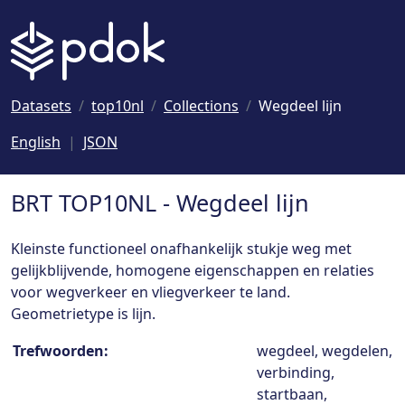
Naar hoofdinhoud
Datasets
top10nl
Collections
Wegdeel lijn
English
JSON
BRT TOP10NL - Wegdeel lijn
Kleinste functioneel onafhankelijk stukje weg met
gelijkblijvende, homogene eigenschappen en relaties
voor wegverkeer en vliegverkeer te land.
Geometrietype is lijn.
Collection details
Trefwoorden:
wegdeel, wegdelen,
verbinding,
startbaan,