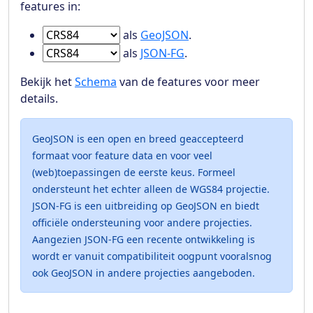
features in:
Ga naar Features in
als
GeoJSON
.
Ga naar Features in
als
JSON-FG
.
Bekijk het
Schema
van de features voor meer
details.
GeoJSON is een open en breed geaccepteerd
formaat voor feature data en voor veel
(web)toepassingen de eerste keus. Formeel
ondersteunt het echter alleen de WGS84 projectie.
JSON-FG is een uitbreiding op GeoJSON en biedt
officiële ondersteuning voor andere projecties.
Aangezien JSON-FG een recente ontwikkeling is
wordt er vanuit compatibiliteit oogpunt vooralsnog
ook GeoJSON in andere projecties aangeboden.