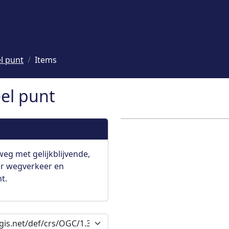
l punt
Items
el punt
weg met gelijkblijvende,
r wegverkeer en
t.