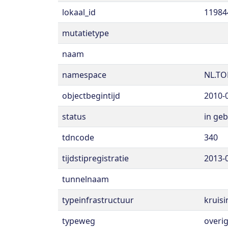
lokaal_id
11984
mutatietype
naam
namespace
NL.TO
objectbegintijd
2010-
status
in geb
tdncode
340
tijdstipregistratie
2013-
tunnelnaam
typeinfrastructuur
kruisi
typeweg
overi