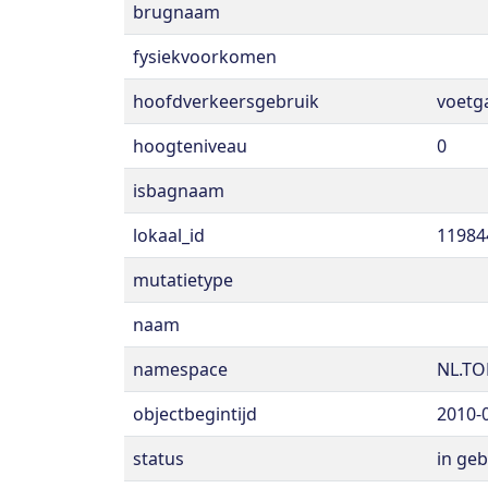
brugnaam
fysiekvoorkomen
hoofdverkeersgebruik
voetg
hoogteniveau
0
isbagnaam
lokaal_id
11984
mutatietype
naam
namespace
NL.TO
objectbegintijd
2010-
status
in geb