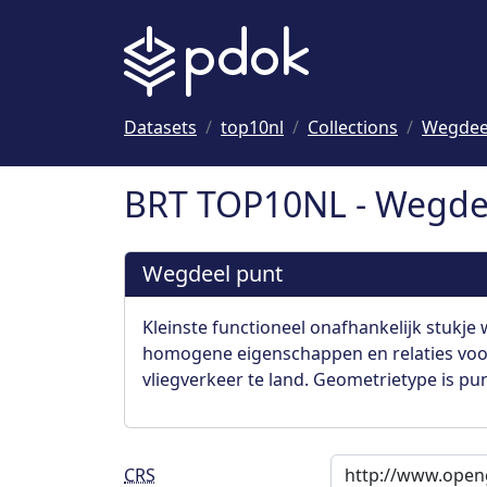
Naar hoofdinhoud
Datasets
top10nl
Collections
Wegdee
BRT TOP10NL - Wegde
Wegdeel punt
Kleinste functioneel onafhankelijk stukje 
homogene eigenschappen en relaties voo
vliegverkeer te land. Geometrietype is pun
CRS