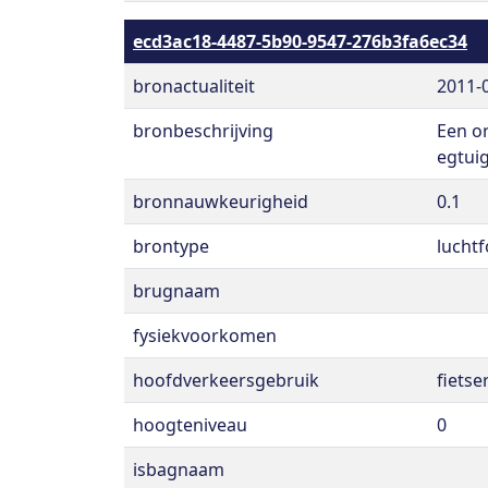
ecd3ac18-4487-5b90-9547-276b3fa6ec34
bronactualiteit
2011-
bronbeschrijving
Een o
egtuig
bronnauwkeurigheid
0.1
brontype
luchtf
brugnaam
fysiekvoorkomen
hoofdverkeersgebruik
fiets
hoogteniveau
0
isbagnaam