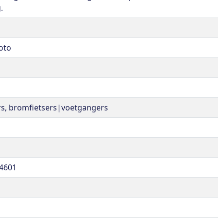
.
oto
ers, bromfietsers|voetgangers
4601