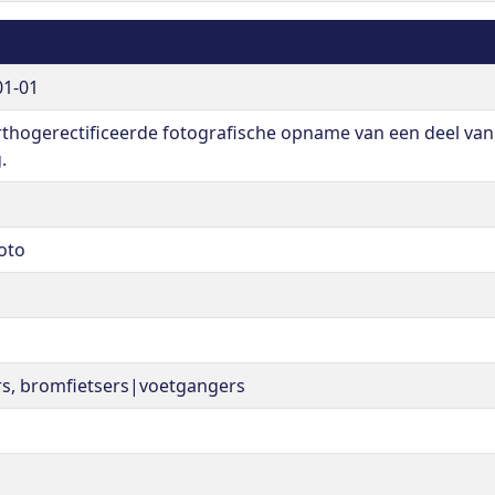
01-01
rthogerectificeerde fotografische opname van een deel van
.
oto
ers, bromfietsers|voetgangers