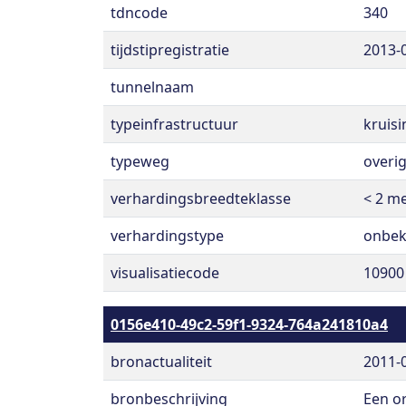
tdncode
340
tijdstipregistratie
2013-
tunnelnaam
typeinfrastructuur
kruisi
typeweg
overi
verhardingsbreedteklasse
< 2 m
verhardingstype
onbe
visualisatiecode
10900
0156e410-49c2-59f1-9324-764a241810a4
bronactualiteit
2011-
bronbeschrijving
Een o