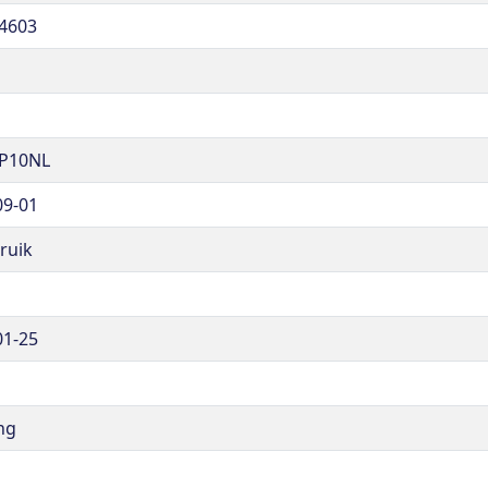
4603
P10NL
09-01
ruik
01-25
ng
g