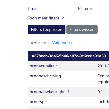
Limiet
Toon meer filters
Filters toepassen
Filters wissen
«
Vorige
Volgende
»
1a878eeb-3d46-5b46-a07e-9c6cede91a30
bronactualiteit
2011-
bronbeschrijving
Een o
egtuig
bronnauwkeurigheid
0.1
brontype
luchtf