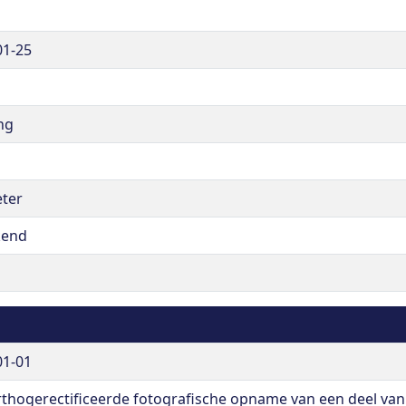
01-25
ng
g
eter
kend
01-01
rthogerectificeerde fotografische opname van een deel van