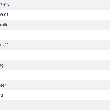
P10NL
09-01
ruik
01-25
ng
g
eter
rd