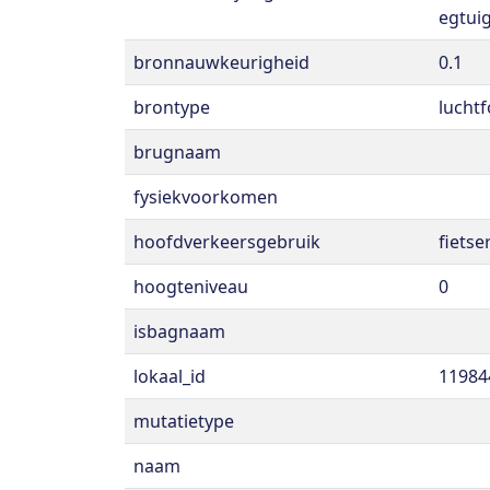
egtuig
bronnauwkeurigheid
0.1
brontype
luchtf
brugnaam
fysiekvoorkomen
hoofdverkeersgebruik
fiets
hoogteniveau
0
isbagnaam
lokaal_id
11984
mutatietype
naam