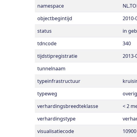
namespace
NL.TO
objectbegintijd
2010-
status
in geb
tdncode
340
tijdstipregistratie
2013-
tunnelnaam
typeinfrastructuur
kruisi
typeweg
overi
verhardingsbreedteklasse
< 2 m
verhardingstype
verha
visualisatiecode
10900