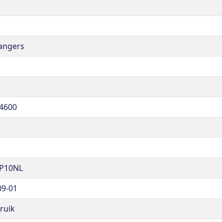
angers
4600
P10NL
09-01
ruik