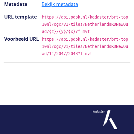
Metadata
Bekijk metadata
URL template
https://api.pdok.nl/kadaster/brt-top
10nl/ogc/v1/tiles/NetherlandsRDNewQu
ad/{z}/{y}/{x}?f=mvt
Voorbeeld URL
https://api.pdok.nl/kadaster/brt-top
10nl/ogc/v1/tiles/NetherlandsRDNewQu
ad/11/2047/2048?f=mvt