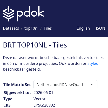
Naar hoofdinhoud
Datasets
top10nl
Tiles
English
JSON
BRT TOP10NL - Tiles
Deze dataset wordt beschikbaar gesteld als vector tiles
in één of meerdere projecties. Ook worden er
styles
beschikbaar gesteld.
Tile Matrix Set
Bijgewerkt tot
2026-06-01
Type
Vector
CRS
EPSG:28992