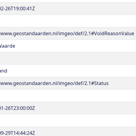
02-26T19:00:41Z
//www.geostandaarden.nl/imgeo/def/2.1#VoidReasonValue
Waarde
and
//www.geostandaarden.nl/imgeo/def/2.1#Status
01-26T23:00:00Z
09-29T14:44:24Z