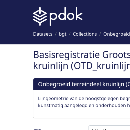
Naar hoofdinhoud
Datasets
bgt
Collections
Onbegroeid t
Basisregistratie Groot
kruinlijn (OTD_kruinlij
Onbegroeid terreindeel kruinlijn (
Lijngeometrie van de hoogstgelegen beg
kunstmatig aangelegd en onderhouden he