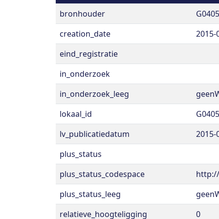
bronhouder
G040
creation_date
2015-
eind_registratie
in_onderzoek
in_onderzoek_leeg
geen
lokaal_id
G0405
lv_publicatiedatum
2015-
plus_status
plus_status_codespace
http:
plus_status_leeg
geen
relatieve_hoogteligging
0