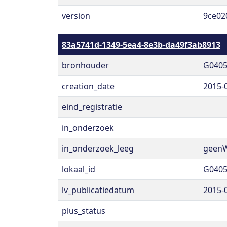
version
9ce02
83a5741d-1349-5ea4-8e3b-da49f3ab8913
bronhouder
G040
creation_date
2015-
eind_registratie
in_onderzoek
in_onderzoek_leeg
geen
lokaal_id
G0405
lv_publicatiedatum
2015-
plus_status