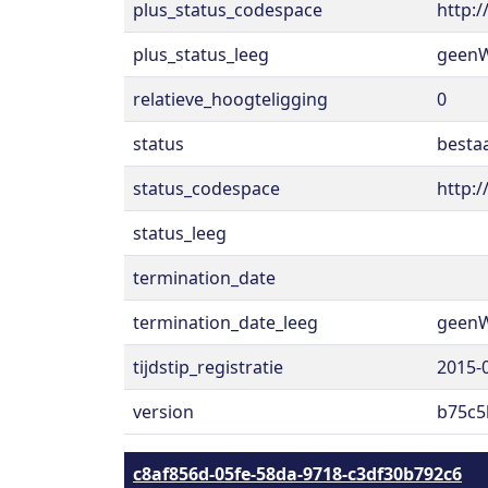
plus_status_codespace
http:
plus_status_leeg
geen
relatieve_hoogteligging
0
status
besta
status_codespace
http:
status_leeg
termination_date
termination_date_leeg
geen
tijdstip_registratie
2015-
version
b75c5
c8af856d-05fe-58da-9718-c3df30b792c6