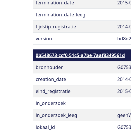
termination_date
2015-
termination_date_leeg
tijdstip_registratie
2014-
version
bd8d2
0b548673-ccf0-51c5-a7be-7aaf8349561d
bronhouder
G075
creation_date
2014-
eind_registratie
2015-
in_onderzoek
in_onderzoek_leeg
geen
lokaal_id
G0753