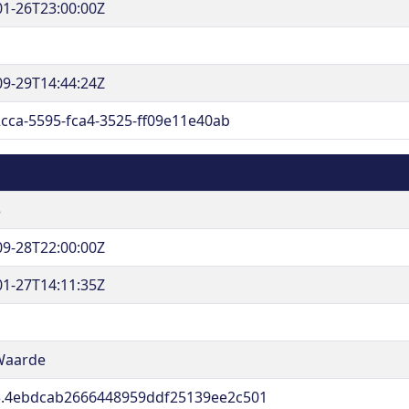
01-26T23:00:00Z
09-29T14:44:24Z
cca-5595-fca4-3525-ff09e11e40ab
3
09-28T22:00:00Z
01-27T14:11:35Z
Waarde
.4ebdcab2666448959ddf25139ee2c501