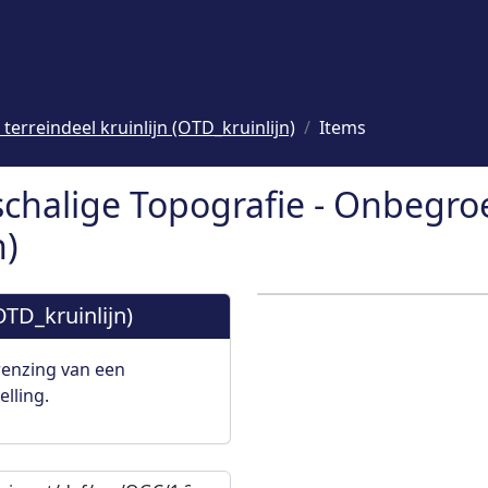
erreindeel kruinlijn (OTD_kruinlijn)
Items
schalige Topografie - Onbegro
n)
OTD_kruinlijn)
renzing van een
lling.