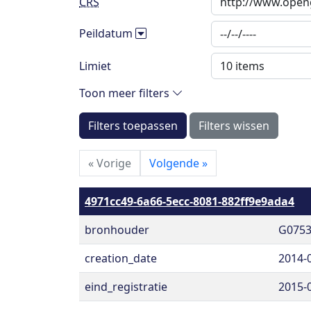
CRS
Peildatum
Limiet
Toon meer filters
Filters toepassen
Filters wissen
«
Vorige
Volgende
»
4971cc49-6a66-5ecc-8081-882ff9e9ada4
bronhouder
G075
creation_date
2014-
eind_registratie
2015-