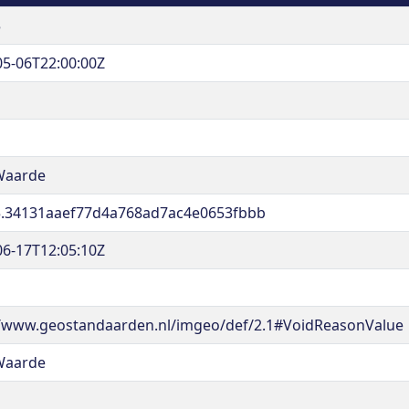
5
05-06T22:00:00Z
Waarde
.34131aaef77d4a768ad7ac4e0653fbbb
06-17T12:05:10Z
//www.geostandaarden.nl/imgeo/def/2.1#VoidReasonValue
Waarde