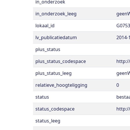
in_onderzoek
in_onderzoek_leeg
geen
lokaal_id
G0753
lv_publicatiedatum
2014-
plus_status
plus_status_codespace
http:
plus_status_leeg
geen
relatieve_hoogteligging
0
status
besta
status_codespace
http:
status_leeg