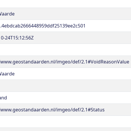
Waarde
.4ebdcab2666448959ddf25139ee2c501
10-24T15:12:56Z
//www.geostandaarden.nl/imgeo/def/2.1#VoidReasonValue
Waarde
and
//www.geostandaarden.nl/imgeo/def/2.1#Status