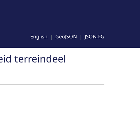
English
GeoJSON
JSON-FG
eid terreindeel