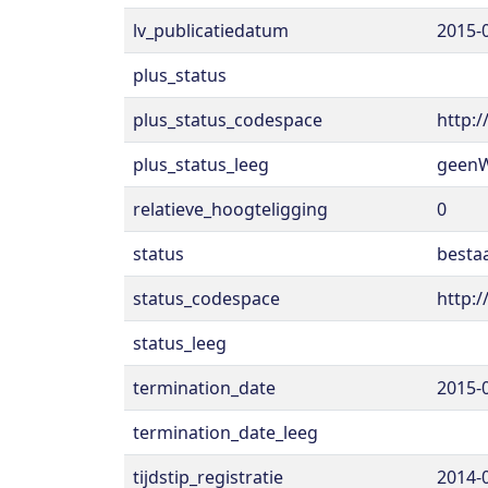
lv_publicatiedatum
2015-
plus_status
plus_status_codespace
http:
plus_status_leeg
geen
relatieve_hoogteligging
0
status
besta
status_codespace
http:
status_leeg
termination_date
2015-
termination_date_leeg
tijdstip_registratie
2014-