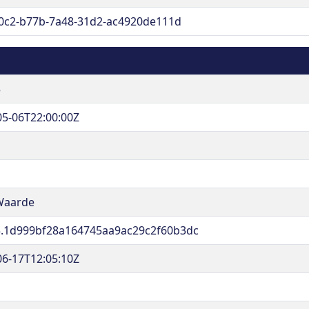
0c2-b77b-7a48-31d2-ac4920de111d
5
05-06T22:00:00Z
Waarde
.1d999bf28a164745aa9ac29c2f60b3dc
06-17T12:05:10Z