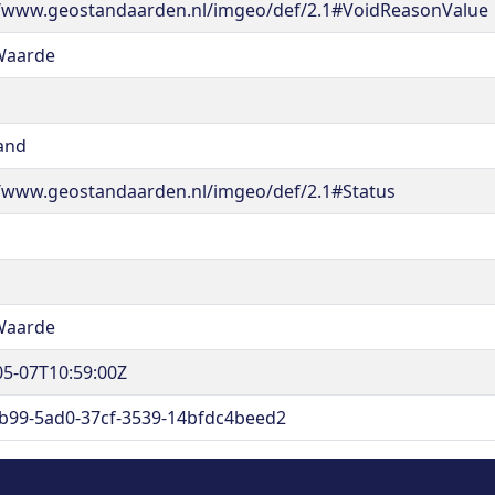
//www.geostandaarden.nl/imgeo/def/2.1#VoidReasonValue
Waarde
and
//www.geostandaarden.nl/imgeo/def/2.1#Status
Waarde
05-07T10:59:00Z
b99-5ad0-37cf-3539-14bfdc4beed2