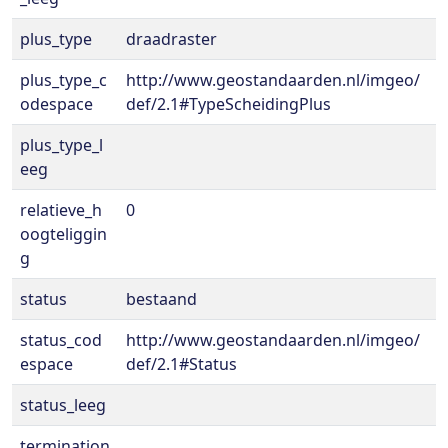
plus_type
draadraster
plus_type_c
http://www.geostandaarden.nl/imgeo/
odespace
def/2.1#TypeScheidingPlus
plus_type_l
eeg
relatieve_h
0
oogteliggin
g
status
bestaand
status_cod
http://www.geostandaarden.nl/imgeo/
espace
def/2.1#Status
status_leeg
termination