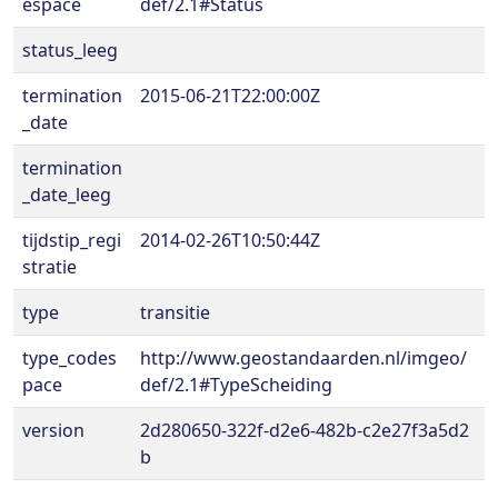
espace
def/2.1#Status
status_leeg
termination
2015-06-21T22:00:00Z
_date
termination
_date_leeg
tijdstip_regi
2014-02-26T10:50:44Z
stratie
type
transitie
type_codes
http://www.geostandaarden.nl/imgeo/
pace
def/2.1#TypeScheiding
version
2d280650-322f-d2e6-482b-c2e27f3a5d2
b