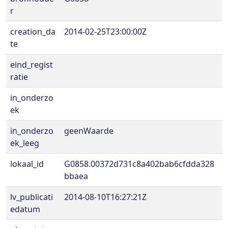
r
creation_da
2014-02-25T23:00:00Z
te
eind_regist
ratie
in_onderzo
ek
in_onderzo
geenWaarde
ek_leeg
lokaal_id
G0858.00372d731c8a402bab6cfdda328
bbaea
lv_publicati
2014-08-10T16:27:21Z
edatum