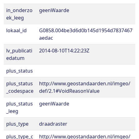
in_onderzo
geenWaarde
ek_leeg
lokaal_id
G0858.004be3d6d0b145d1954d7837467
aedac
lv_publicati
2014-08-10T14:22:23Z
edatum
plus_status
plus_status
http://www.geostandaarden.nl/imgeo/
_codespace
def/2.1#VoidReasonValue
plus_status
geenWaarde
_leeg
plus_type
draadraster
plus_type_c
http://www.geostandaarden.nl/imgeo/