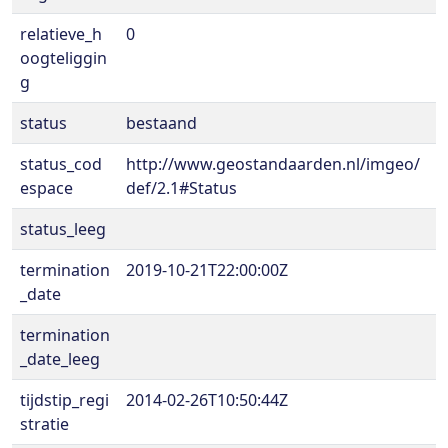
relatieve_h
0
oogteliggin
g
status
bestaand
status_cod
http://www.geostandaarden.nl/imgeo/
espace
def/2.1#Status
status_leeg
termination
2019-10-21T22:00:00Z
_date
termination
_date_leeg
tijdstip_regi
2014-02-26T10:50:44Z
stratie