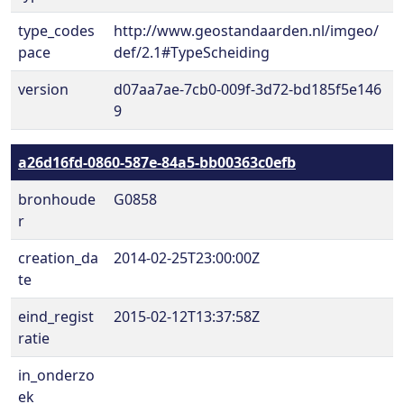
type_codes
http://www.geostandaarden.nl/imgeo/
pace
def/2.1#TypeScheiding
version
d07aa7ae-7cb0-009f-3d72-bd185f5e146
9
a26d16fd-0860-587e-84a5-bb00363c0efb
bronhoude
G0858
r
creation_da
2014-02-25T23:00:00Z
te
eind_regist
2015-02-12T13:37:58Z
ratie
in_onderzo
ek