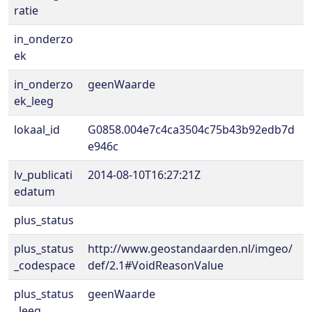
ratie
in_onderzo
ek
in_onderzo
geenWaarde
ek_leeg
lokaal_id
G0858.004e7c4ca3504c75b43b92edb7d
e946c
lv_publicati
2014-08-10T16:27:21Z
edatum
plus_status
plus_status
http://www.geostandaarden.nl/imgeo/
_codespace
def/2.1#VoidReasonValue
plus_status
geenWaarde
_leeg