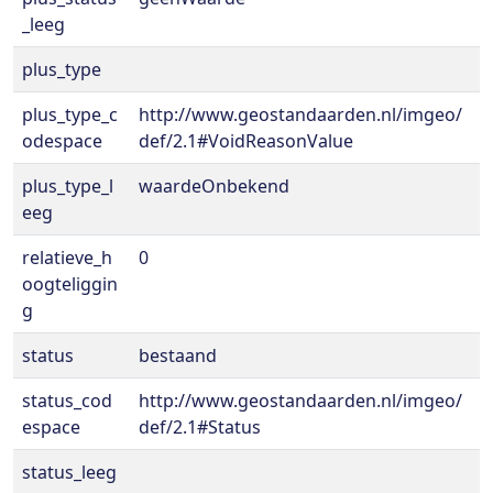
_leeg
plus_type
plus_type_c
http://www.geostandaarden.nl/imgeo/
odespace
def/2.1#VoidReasonValue
plus_type_l
waardeOnbekend
eeg
relatieve_h
0
oogteliggin
g
status
bestaand
status_cod
http://www.geostandaarden.nl/imgeo/
espace
def/2.1#Status
status_leeg