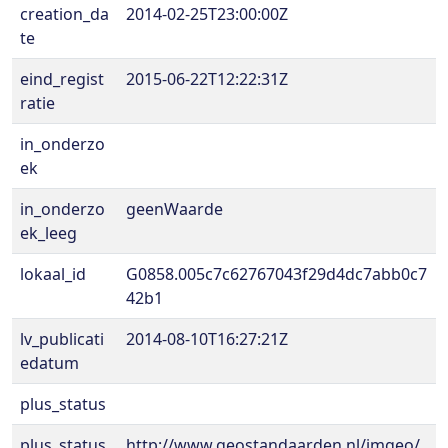
creation_da
2014-02-25T23:00:00Z
te
eind_regist
2015-06-22T12:22:31Z
ratie
in_onderzo
ek
in_onderzo
geenWaarde
ek_leeg
lokaal_id
G0858.005c7c62767043f29d4dc7abb0c7
42b1
lv_publicati
2014-08-10T16:27:21Z
edatum
plus_status
plus_status
http://www.geostandaarden.nl/imgeo/