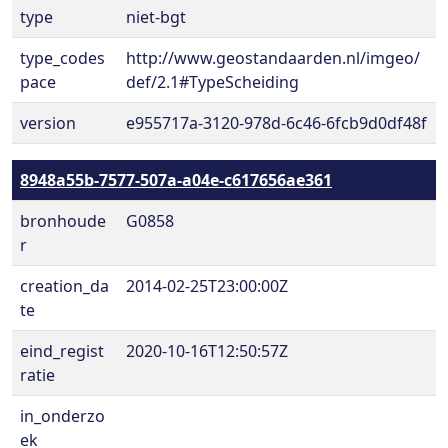
type
niet-bgt
type_codes
http://www.geostandaarden.nl/imgeo/
pace
def/2.1#TypeScheiding
version
e955717a-3120-978d-6c46-6fcb9d0df48f
8948a55b-7577-507a-a04e-c617656ae361
bronhoude
G0858
r
creation_da
2014-02-25T23:00:00Z
te
eind_regist
2020-10-16T12:50:57Z
ratie
in_onderzo
ek