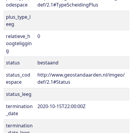
odespace
def/2.1#TypeScheidingPlus
plus_type_l
eeg
relatieve_h
0
oogteliggin
g
status
bestaand
status_cod
http://www.geostandaarden.nl/imgeo/
espace
def/2.1#Status
status_leeg
termination
2020-10-15T22:00:00Z
_date
termination
_date_leeg