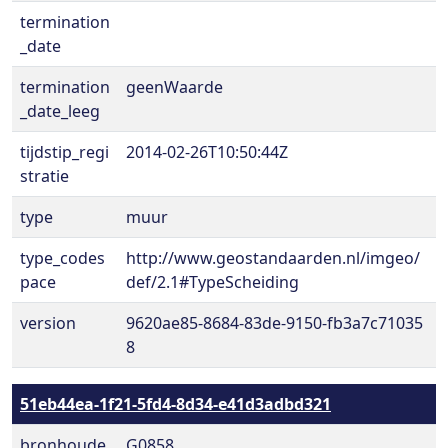
termination
_date
termination
geenWaarde
_date_leeg
tijdstip_regi
2014-02-26T10:50:44Z
stratie
type
muur
type_codes
http://www.geostandaarden.nl/imgeo/
pace
def/2.1#TypeScheiding
version
9620ae85-8684-83de-9150-fb3a7c71035
8
51eb44ea-1f21-5fd4-8d34-e41d3adbd321
bronhoude
G0858