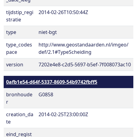
tijdstip_regi
2014-02-26T10:50:44Z
stratie
type
niet-bgt
type_codes
http://www.geostandaarden.nl/imgeo/
pace
def/2.1#TypeScheiding
version
7202e4e8-c2d5-5697-b5ef-7f008073ac10
0afb1e54-d64f-5337-8609-54b9742fbff5
bronhoude
G0858
r
creation_da
2014-02-25T23:00:00Z
te
eind_regist