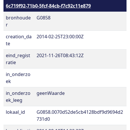
6c719f92-71b0-5fcf-84cb-f7c92c11e879
bronhoude
G0858
r
creation_da
2014-02-25T23:00:00Z
te
eind_regist
2021-11-26T08:43:12Z
ratie
in_onderzo
ek
in_onderzo
geenWaarde
ek_leeg
lokaal_id
G0858.0070d52de5cb4128bdf9d9694d2
731d0