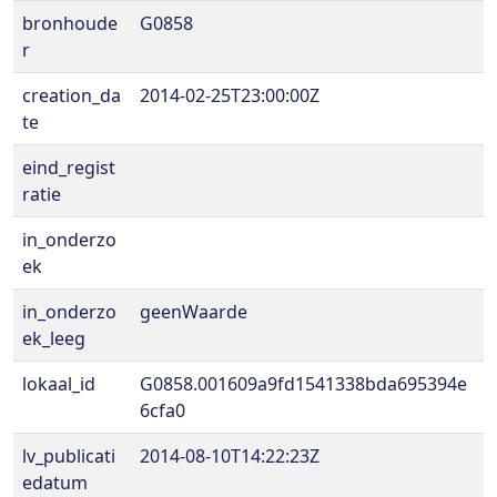
bronhoude
G0858
r
creation_da
2014-02-25T23:00:00Z
te
eind_regist
ratie
in_onderzo
ek
in_onderzo
geenWaarde
ek_leeg
lokaal_id
G0858.001609a9fd1541338bda695394e
6cfa0
lv_publicati
2014-08-10T14:22:23Z
edatum