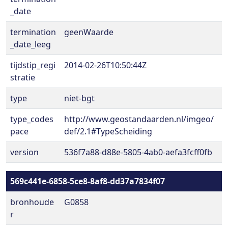
_date
termination
geenWaarde
_date_leeg
tijdstip_regi
2014-02-26T10:50:44Z
stratie
type
niet-bgt
type_codes
http://www.geostandaarden.nl/imgeo/
pace
def/2.1#TypeScheiding
version
536f7a88-d88e-5805-4ab0-aefa3fcff0fb
569c441e-6858-5ce8-8af8-dd37a7834f07
bronhoude
G0858
r