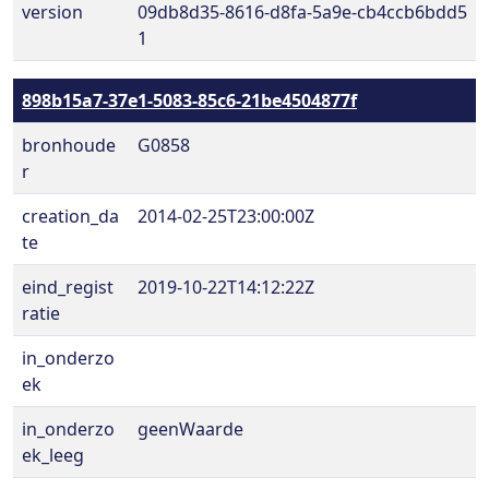
version
09db8d35-8616-d8fa-5a9e-cb4ccb6bdd5
1
898b15a7-37e1-5083-85c6-21be4504877f
bronhoude
G0858
r
creation_da
2014-02-25T23:00:00Z
te
eind_regist
2019-10-22T14:12:22Z
ratie
in_onderzo
ek
in_onderzo
geenWaarde
ek_leeg