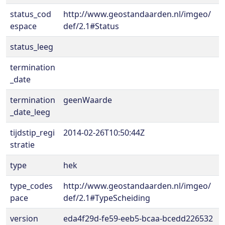
status_cod
http://www.geostandaarden.nl/imgeo/
espace
def/2.1#Status
status_leeg
termination
_date
termination
geenWaarde
_date_leeg
tijdstip_regi
2014-02-26T10:50:44Z
stratie
type
hek
type_codes
http://www.geostandaarden.nl/imgeo/
pace
def/2.1#TypeScheiding
version
eda4f29d-fe59-eeb5-bcaa-bcedd226532