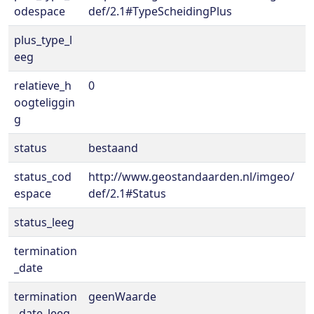
odespace
def/2.1#TypeScheidingPlus
plus_type_l
eeg
relatieve_h
0
oogteliggin
g
status
bestaand
status_cod
http://www.geostandaarden.nl/imgeo/
espace
def/2.1#Status
status_leeg
termination
_date
termination
geenWaarde
_date_leeg