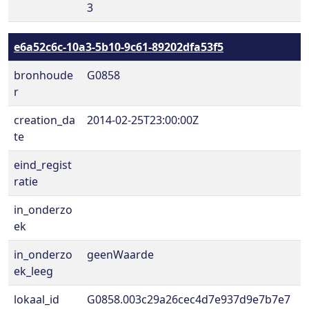
3
e6a52c6c-10a3-5b10-9c61-89202dfa53f5
bronhoude
G0858
r
creation_da
2014-02-25T23:00:00Z
te
eind_regist
ratie
in_onderzo
ek
in_onderzo
geenWaarde
ek_leeg
lokaal_id
G0858.003c29a26cec4d7e937d9e7b7e7