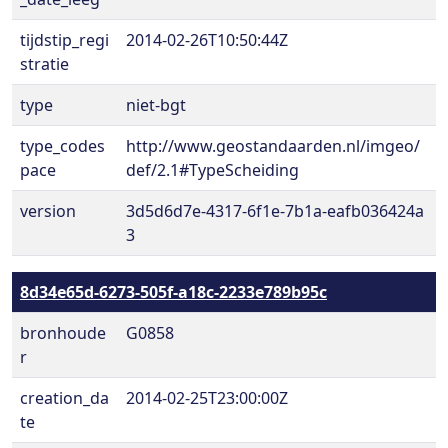
tijdstip_regi
2014-02-26T10:50:44Z
stratie
type
niet-bgt
type_codes
http://www.geostandaarden.nl/imgeo/
pace
def/2.1#TypeScheiding
version
3d5d6d7e-4317-6f1e-7b1a-eafb036424a
3
8d34e65d-6273-505f-a18c-2233e789b95c
bronhoude
G0858
r
creation_da
2014-02-25T23:00:00Z
te