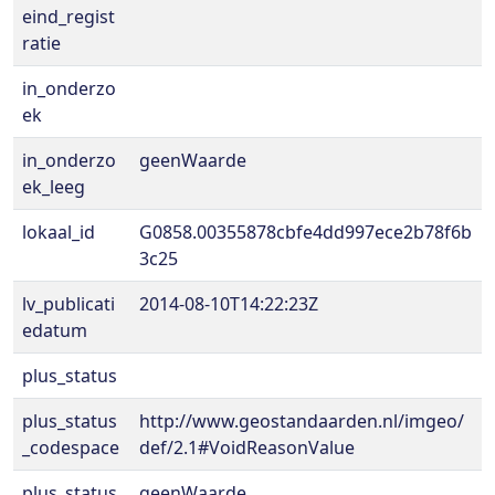
eind_regist
ratie
in_onderzo
ek
in_onderzo
geenWaarde
ek_leeg
lokaal_id
G0858.00355878cbfe4dd997ece2b78f6b
3c25
lv_publicati
2014-08-10T14:22:23Z
edatum
plus_status
plus_status
http://www.geostandaarden.nl/imgeo/
_codespace
def/2.1#VoidReasonValue
plus_status
geenWaarde