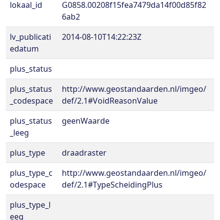
lokaal_id
G0858.00208f15fea7479da14f00d85f82
6ab2
lv_publicati
2014-08-10T14:22:23Z
edatum
plus_status
plus_status
http://www.geostandaarden.nl/imgeo/
_codespace
def/2.1#VoidReasonValue
plus_status
geenWaarde
_leeg
plus_type
draadraster
plus_type_c
http://www.geostandaarden.nl/imgeo/
odespace
def/2.1#TypeScheidingPlus
plus_type_l
eeg