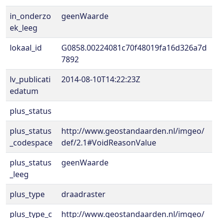
in_onderzo
geenWaarde
ek_leeg
lokaal_id
G0858.00224081c70f48019fa16d326a7d
7892
lv_publicati
2014-08-10T14:22:23Z
edatum
plus_status
plus_status
http://www.geostandaarden.nl/imgeo/
_codespace
def/2.1#VoidReasonValue
plus_status
geenWaarde
_leeg
plus_type
draadraster
plus_type_c
http://www.geostandaarden.nl/imgeo/