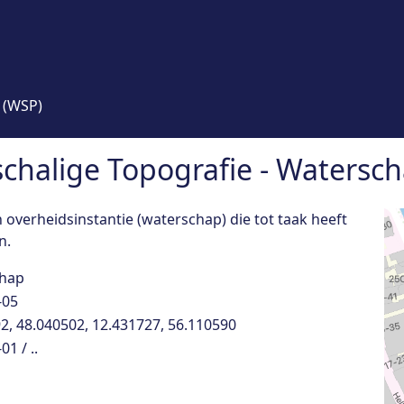
 (WSP)
tschalige Topografie - Watersc
overheidsinstantie (waterschap) die tot taak heeft
n.
hap
-05
2, 48.040502, 12.431727, 56.110590
1 / ..