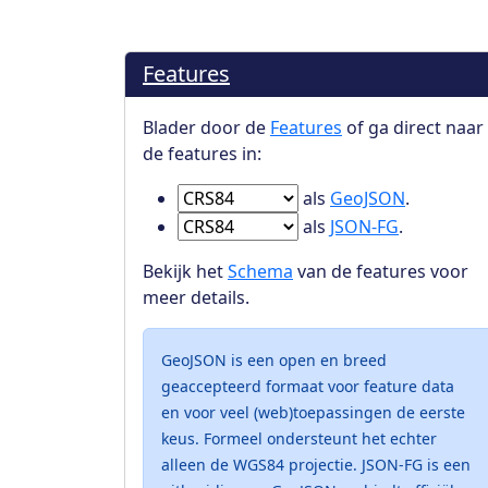
Features
Blader door de
Features
of ga direct naar
de features in:
Ga naar Features in
als
GeoJSON
.
Ga naar Features in
als
JSON-FG
.
Bekijk het
Schema
van de features voor
meer details.
GeoJSON is een open en breed
geaccepteerd formaat voor feature data
en voor veel (web)toepassingen de eerste
keus. Formeel ondersteunt het echter
alleen de WGS84 projectie. JSON-FG is een