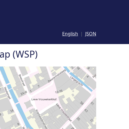
English
JSON
hap (WSP)