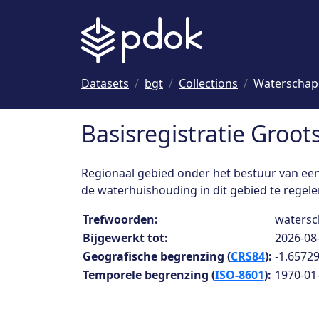
Naar hoofdinhoud
Datasets
bgt
Collections
Waterschap
Basisregistratie Groo
Regionaal gebied onder het bestuur van een 
de waterhuishouding in dit gebied te regele
Collection details
Trefwoorden:
watersc
Bijgewerkt tot:
2026-08
Geografische begrenzing (
CRS84
):
-1.65729
Temporele begrenzing (
ISO-8601
):
1970-01-0