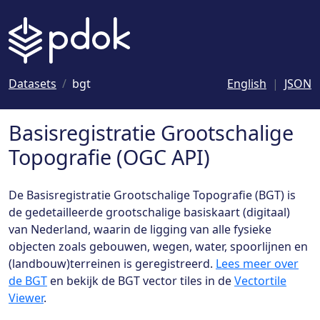
Naar hoofdinhoud
Datasets
bgt
English
JSON
Basisregistratie Grootschalige
Topografie (OGC API)
De Basisregistratie Grootschalige Topografie (BGT) is
de gedetailleerde grootschalige basiskaart (digitaal)
van Nederland, waarin de ligging van alle fysieke
objecten zoals gebouwen, wegen, water, spoorlijnen en
(landbouw)terreinen is geregistreerd.
Lees meer over
de BGT
en bekijk de BGT vector tiles in de
Vectortile
Viewer
.