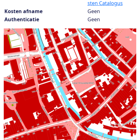
sten Catalogus
Kosten afname
Geen
Authenticatie
Geen