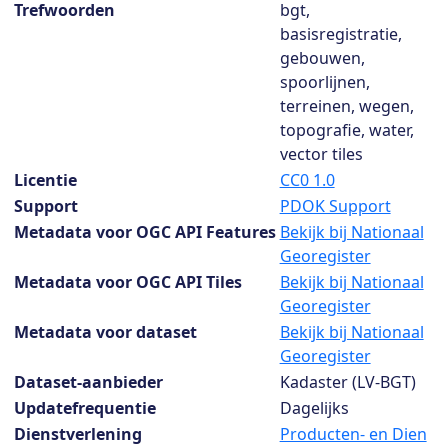
Dataset details
Trefwoorden
bgt,
basisregistratie,
gebouwen,
spoorlijnen,
terreinen, wegen,
topografie, water,
vector tiles
Licentie
CC0 1.0
Support
PDOK Support
Metadata voor OGC API Features
Bekijk bij Nationaal
Georegister
Metadata voor OGC API Tiles
Bekijk bij Nationaal
Georegister
Metadata voor dataset
Bekijk bij Nationaal
Georegister
Dataset-aanbieder
Kadaster (LV-BGT)
Updatefrequentie
Dagelijks
Dienstverlening
Producten- en Dien