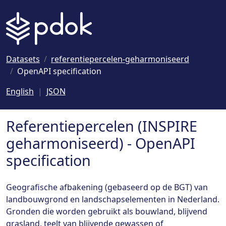
Naar hoofdinhoud
Datasets
referentiepercelen-geharmoniseerd
OpenAPI specification
English
JSON
Referentiepercelen (INSPIRE
geharmoniseerd) - OpenAPI
specification
Geografische afbakening (gebaseerd op de BGT) van
landbouwgrond en landschapselementen in Nederland.
Gronden die worden gebruikt als bouwland, blijvend
grasland, teelt van blijvende gewassen of