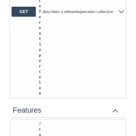
r
e
GET
describes a referentiepercelen collection
f
e
r
e
n
t
i
e
p
e
r
c
e
l
e
n
Features
/
c
o