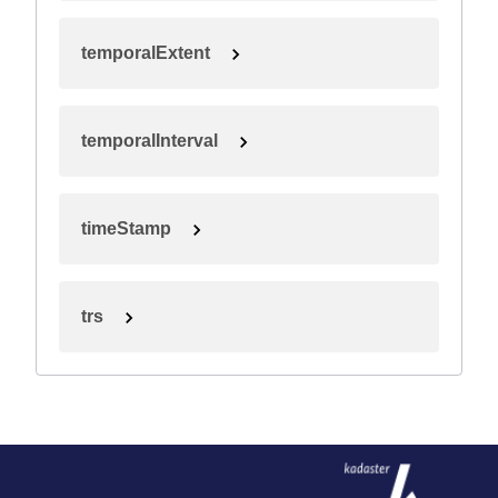
temporalExtent
temporalInterval
timeStamp
trs