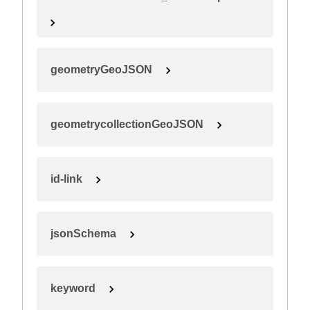
geometryGeoJSON
geometrycollectionGeoJSON
id-link
jsonSchema
keyword