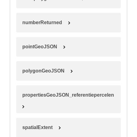
numberReturned
pointGeoJSON
polygonGeoJSON
propertiesGeoJSON_referentiepercelen
spatialExtent