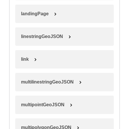
landingPage
linestringGeoJSON
link
multilinestringGeoJSON
multipointGeoJSON
multipolygonGeoJSON