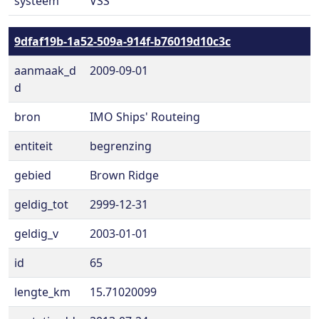
systeem
VSS
9dfaf19b-1a52-509a-914f-b76019d10c3c
aanmaak_d
2009-09-01
d
bron
IMO Ships' Routeing
entiteit
begrenzing
gebied
Brown Ridge
geldig_tot
2999-12-31
geldig_v
2003-01-01
id
65
lengte_km
15.71020099