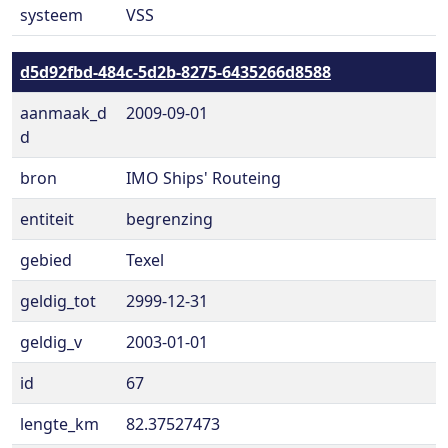
systeem
VSS
d5d92fbd-484c-5d2b-8275-6435266d8588
aanmaak_d
2009-09-01
d
bron
IMO Ships' Routeing
entiteit
begrenzing
gebied
Texel
geldig_tot
2999-12-31
geldig_v
2003-01-01
id
67
lengte_km
82.37527473