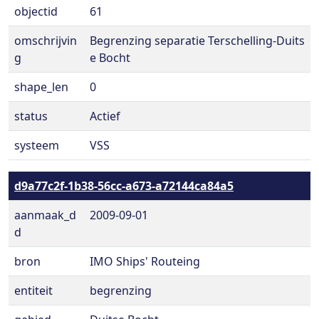
objectid
61
omschrijvin
Begrenzing separatie Terschelling-Duits
g
e Bocht
shape_len
0
status
Actief
systeem
VSS
d9a77c2f-1b38-56cc-a673-a72144ca84a5
aanmaak_d
2009-09-01
d
bron
IMO Ships' Routeing
entiteit
begrenzing