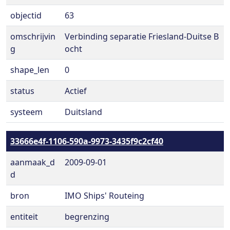
objectid
63
omschrijvin
Verbinding separatie Friesland-Duitse B
g
ocht
shape_len
0
status
Actief
systeem
Duitsland
33666e4f-1106-590a-9973-3435f9c2cf40
aanmaak_d
2009-09-01
d
bron
IMO Ships' Routeing
entiteit
begrenzing