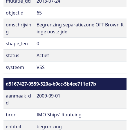
mutatie_dd
2013-07-24
objectid
65
omschrijvin
Begrenzing separatiezone OFF Brown R
g
idge oostzijde
shape_len
0
status
Actief
systeem
VSS
d5167427-0559-520a-b9cc-5b4ee711e17b
aanmaak_d
2009-09-01
d
bron
IMO Ships' Routeing
entiteit
begrenzing