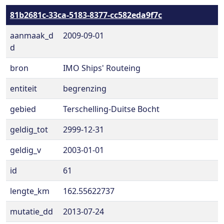
81b2681c-33ca-5183-8377-cc582eda9f7c
aanmaak_d
2009-09-01
d
bron
IMO Ships' Routeing
entiteit
begrenzing
gebied
Terschelling-Duitse Bocht
geldig_tot
2999-12-31
geldig_v
2003-01-01
id
61
lengte_km
162.55622737
mutatie_dd
2013-07-24