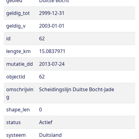
gebied
Duitse Bocht
geldig_tot
2999-12-31
geldig_v
2003-01-01
id
62
lengte_km
15.0837971
mutatie_dd
2013-07-24
objectid
62
omschrijvin
Scheidingslijn Duitse Bocht-Jade
g
shape_len
0
status
Actief
systeem
Duitsland