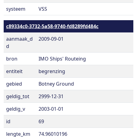
systeem
VSS
c89334c0-3732-5a58-9740-fd8289fd484c
aanmaak_d
2009-09-01
d
bron
IMO Ships' Routeing
entiteit
begrenzing
gebied
Botney Ground
geldig_tot
2999-12-31
geldig_v
2003-01-01
id
69
lengte_km
74.96010196