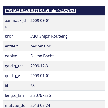
ff93164f-5446-547f-93a5-bbe9c482c331
aanmaak_d
2009-09-01
d
bron
IMO Ships' Routeing
entiteit
begrenzing
gebied
Duitse Bocht
geldig_tot
2999-12-31
geldig_v
2003-01-01
id
63
lengte_km
3.70767276
mutatie_dd
2013-07-24