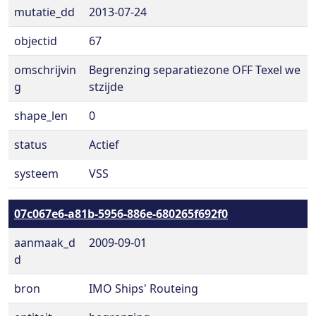
mutatie_dd
2013-07-24
objectid
67
omschrijvin
Begrenzing separatiezone OFF Texel we
g
stzijde
shape_len
0
status
Actief
systeem
VSS
07c067e6-a81b-5956-886e-680265f692f0
aanmaak_d
2009-09-01
d
bron
IMO Ships' Routeing