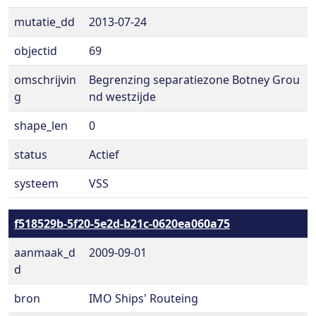
mutatie_dd
2013-07-24
objectid
69
omschrijvin
Begrenzing separatiezone Botney Grou
g
nd westzijde
shape_len
0
status
Actief
systeem
VSS
f518529b-5f20-5e2d-b21c-0620ea060a75
aanmaak_d
2009-09-01
d
bron
IMO Ships' Routeing