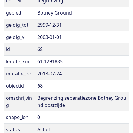
entiteit
begrenzing
gebied
Botney Ground
geldig_tot
2999-12-31
geldig_v
2003-01-01
id
68
lengte_km
61.1291885
mutatie_dd
2013-07-24
objectid
68
omschrijvin
Begrenzing separatiezone Botney Grou
g
nd oostzijde
shape_len
0
status
Actief