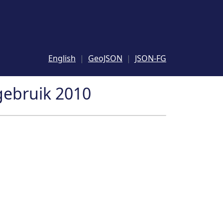
English
GeoJSON
JSON-FG
ebruik 2010