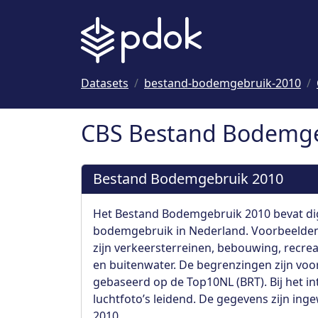
Naar hoofdinhoud
Datasets
bestand-bodemgebruik-2010
CBS Bestand Bodemge
Bestand Bodemgebruik 2010
Het Bestand Bodemgebruik 2010 bevat dig
bodemgebruik in Nederland. Voorbeelde
zijn verkeersterreinen, bebouwing, recrea
en buitenwater. De begrenzingen zijn voo
gebaseerd op de Top10NL (BRT). Bij het in
luchtfoto’s leidend. De gegevens zijn in
2010