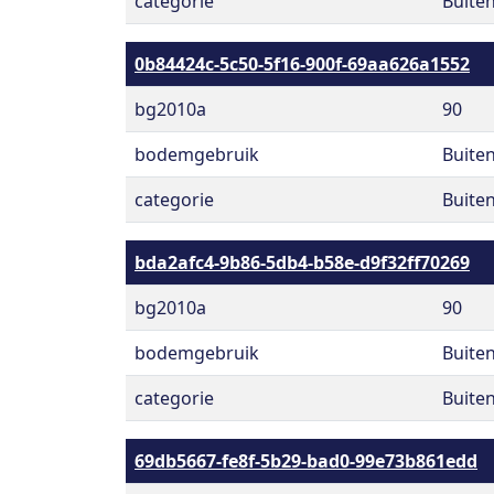
categorie
Buite
0b84424c-5c50-5f16-900f-69aa626a1552
bg2010a
90
bodemgebruik
Buite
categorie
Buite
bda2afc4-9b86-5db4-b58e-d9f32ff70269
bg2010a
90
bodemgebruik
Buite
categorie
Buite
69db5667-fe8f-5b29-bad0-99e73b861edd