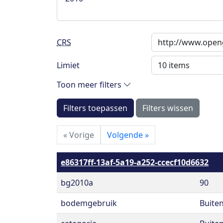
CRS
Limiet
Toon meer filters
Filters toepassen
Filters wissen
«
Vorige
Volgende
»
e86317ff-13af-5a19-a252-ccecf10d6632
bg2010a
90
bodemgebruik
Buite