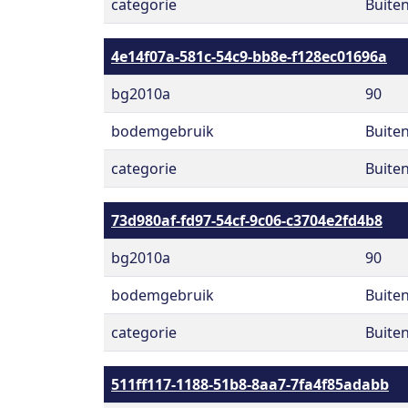
categorie
Buite
4e14f07a-581c-54c9-bb8e-f128ec01696a
bg2010a
90
bodemgebruik
Buite
categorie
Buite
73d980af-fd97-54cf-9c06-c3704e2fd4b8
bg2010a
90
bodemgebruik
Buite
categorie
Buite
511ff117-1188-51b8-8aa7-7fa4f85adabb