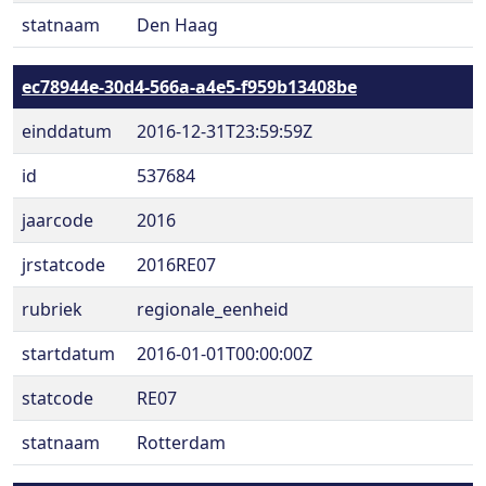
statnaam
Den Haag
ec78944e-30d4-566a-a4e5-f959b13408be
einddatum
2016-12-31T23:59:59Z
id
537684
jaarcode
2016
jrstatcode
2016RE07
rubriek
regionale_eenheid
startdatum
2016-01-01T00:00:00Z
statcode
RE07
statnaam
Rotterdam