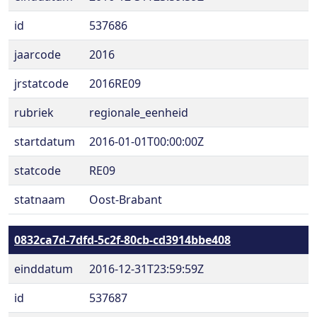
id
537686
jaarcode
2016
jrstatcode
2016RE09
rubriek
regionale_eenheid
startdatum
2016-01-01T00:00:00Z
statcode
RE09
statnaam
Oost-Brabant
0832ca7d-7dfd-5c2f-80cb-cd3914bbe408
einddatum
2016-12-31T23:59:59Z
id
537687