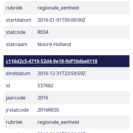
rubriek
regionale_eenheid
startdatum
2016-01-01T00:00:00Z
statcode
RE04
statnaam
Noord-Holland
c116d2c5-4719-52d4-9e18-9df10dbe0118
einddatum
2016-12-31T23:59:59Z
id
537682
jaarcode
2016
jrstatcode
2016RE05
rubriek
regionale_eenheid