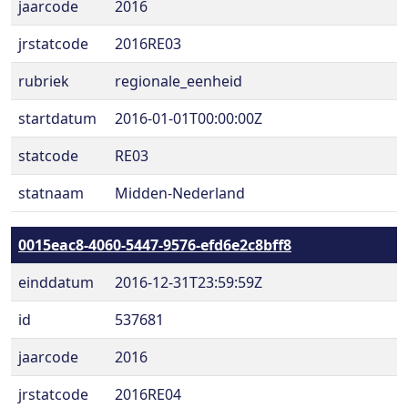
jaarcode
2016
jrstatcode
2016RE03
rubriek
regionale_eenheid
startdatum
2016-01-01T00:00:00Z
statcode
RE03
statnaam
Midden-Nederland
0015eac8-4060-5447-9576-efd6e2c8bff8
einddatum
2016-12-31T23:59:59Z
id
537681
jaarcode
2016
jrstatcode
2016RE04