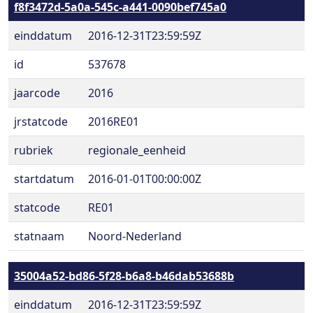
f8f3472d-5a0a-545c-a441-0090bef745a0
einddatum
2016-12-31T23:59:59Z
id
537678
jaarcode
2016
jrstatcode
2016RE01
rubriek
regionale_eenheid
startdatum
2016-01-01T00:00:00Z
statcode
RE01
statnaam
Noord-Nederland
35004a52-bd86-5f28-b6a8-b46dab53688b
einddatum
2016-12-31T23:59:59Z