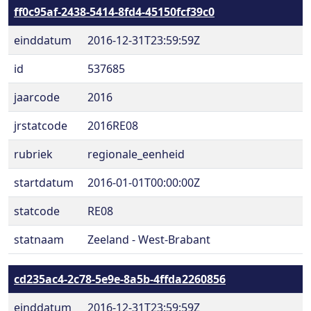
ff0c95af-2438-5414-8fd4-45150fcf39c0
einddatum
2016-12-31T23:59:59Z
id
537685
jaarcode
2016
jrstatcode
2016RE08
rubriek
regionale_eenheid
startdatum
2016-01-01T00:00:00Z
statcode
RE08
statnaam
Zeeland - West-Brabant
cd235ac4-2c78-5e9e-8a5b-4ffda2260856
einddatum
2016-12-31T23:59:59Z