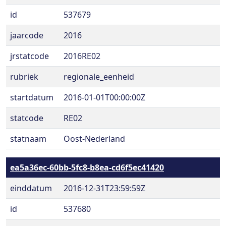
id
537679
jaarcode
2016
jrstatcode
2016RE02
rubriek
regionale_eenheid
startdatum
2016-01-01T00:00:00Z
statcode
RE02
statnaam
Oost-Nederland
ea5a36ec-60bb-5fc8-b8ea-cd6f5ec41420
einddatum
2016-12-31T23:59:59Z
id
537680