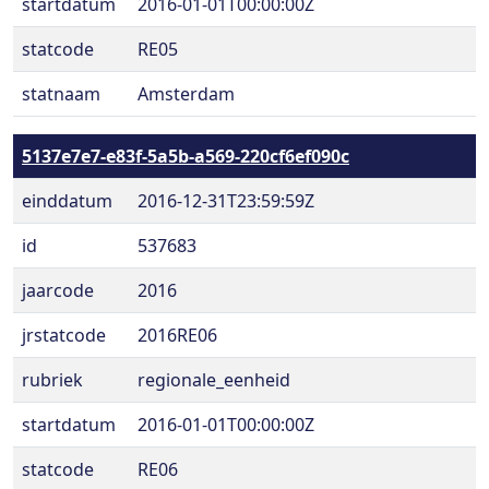
startdatum
2016-01-01T00:00:00Z
statcode
RE05
statnaam
Amsterdam
5137e7e7-e83f-5a5b-a569-220cf6ef090c
einddatum
2016-12-31T23:59:59Z
id
537683
jaarcode
2016
jrstatcode
2016RE06
rubriek
regionale_eenheid
startdatum
2016-01-01T00:00:00Z
statcode
RE06