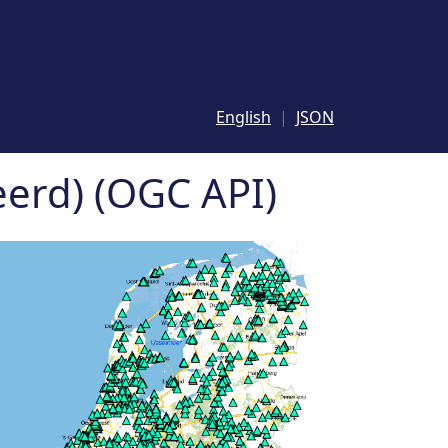
English
JSON
erd) (OGC API)