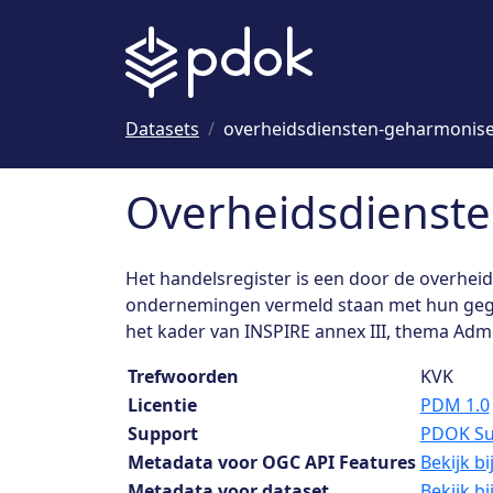
Naar hoofdinhoud
Datasets
overheidsdiensten-geharmonis
Overheidsdienste
Het handelsregister is een door de overhei
ondernemingen vermeld staan met hun gege
het kader van INSPIRE annex III, thema Admi
Dataset details
Trefwoorden
KVK
Licentie
PDM 1.0
Support
PDOK Su
Metadata voor OGC API Features
Bekijk b
Metadata voor dataset
Bekijk b