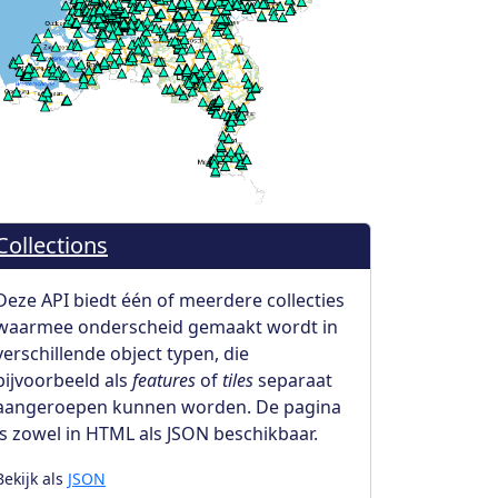
Collections
Deze API biedt één of meerdere collecties
waarmee onderscheid gemaakt wordt in
verschillende object typen, die
bijvoorbeeld als
features
of
tiles
separaat
aangeroepen kunnen worden. De pagina
is zowel in HTML als JSON beschikbaar.
Bekijk als
JSON