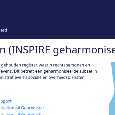
eerd
n (INSPIRE geharmonise
d gehouden register, waarin rechtspersonen en
vens. Dit betreft een geharmoniseerde subset in
nistratieve en sociale en overheidsdiensten
pport
ij Nationaal Georegister
ij Nationaal Georegister